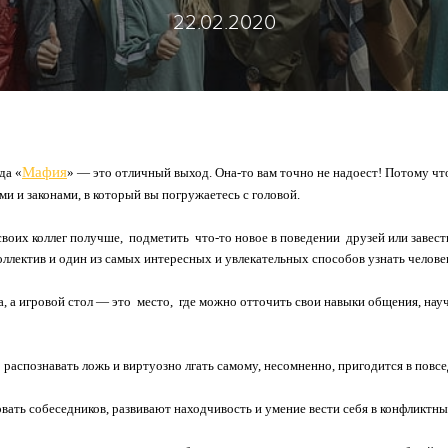
22.02.2020
Мафия
да «
» — это отличный выход. Она-то вам точно не надоест! Потому чт
ми и законами, в который вы погружаетесь с головой.
своих коллег получше,
подметить
что-то новое в поведении
друзей или завест
ллектив и один из самых интересных и увлекательных способов узнать челове
 а игровой стол — это
место,
где можно отточить свои навыки общения, нау
распознавать ложь и виртуозно лгать самому, несомненно, пригодится в повс
вать собеседников, развивают находчивость и умение вести себя в конфликтны