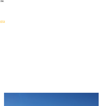
ли.
igra