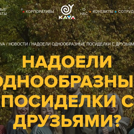
НЫЕ
О
КОРПОРАТИВЫ
КОНТАКТЫ
СОТРУД
АТЫ
НАС
VA
НОВОСТИ
НАДОЕЛИ ОДНООБРАЗНЫЕ ПОСИДЕЛКИ С ДРУЗЬЯМ
НАДОЕЛИ
ОДНООБРАЗНЫ
ПОСИДЕЛКИ С
ДРУЗЬЯМИ?