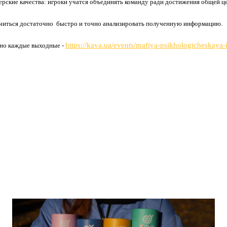
ерские качества: игроки учатся
объединять команду ради достижения общей це
читься достаточно
быстро и точно анализировать полученную информацию.
https://kava.ua/events/mafiya-psikhologicheskaya-
о каждые выходные -