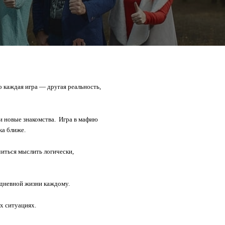
о каждая игра — другая реальность,
и новые знакомства.
Игра в мафию
ка ближе.
читься мыслить логически,
едневной жизни каждому.
х ситуациях.