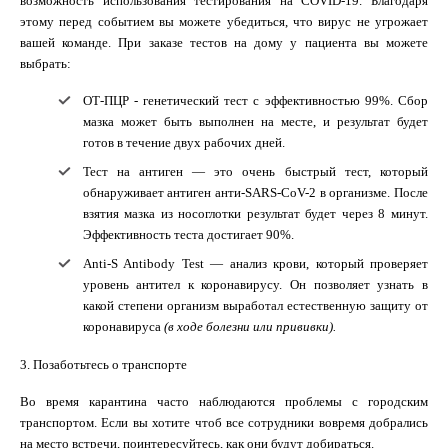
возможность использования тестирования на COVID-19. Благодаря
этому перед событием вы можете убедиться, что вирус не угрожает
вашей команде. При заказе тестов на дому у пациента вы можете
выбрать:
ОТ-ПЦР - генетический тест с эффективностью 99%. Сбор
мазка может быть выполнен на месте, и результат будет
готов в течение двух рабочих дней.
Тест на антиген — это очень быстрый тест, который
обнаруживает антиген анти-SARS-CoV-2 в организме. После
взятия мазка из носоглотки результат будет через 8 минут.
Эффективность теста достигает 90%.
Anti-S Antibody Test — анализ крови, который проверяет
уровень антител к коронавирусу. Он позволяет узнать в
какой степени организм выработал естественную защиту от
коронавируса
(в ходе болезни или прививки).
3. Позаботьтесь о транспорте
Во время карантина часто наблюдаются проблемы с городским
транспортом. Если вы хотите чтоб все сотрудники вовремя добрались
на место встречи, поинтересуйтесь, как они будут добираться.