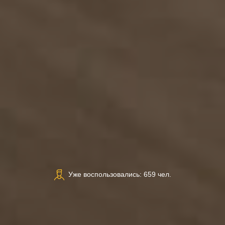
Уже воспользовались: 659 чел.