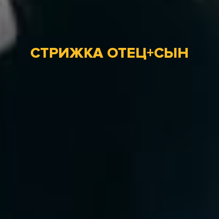
СТРИЖКА ОТЕЦ+СЫН