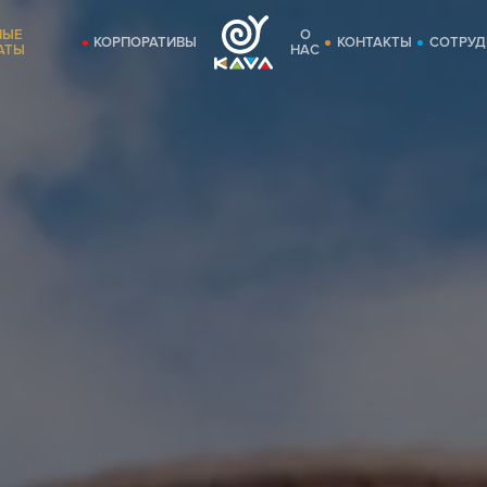
НЫЕ
О
КОРПОРАТИВЫ
КОНТАКТЫ
СОТРУД
АТЫ
НАС