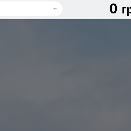
0
г
грн