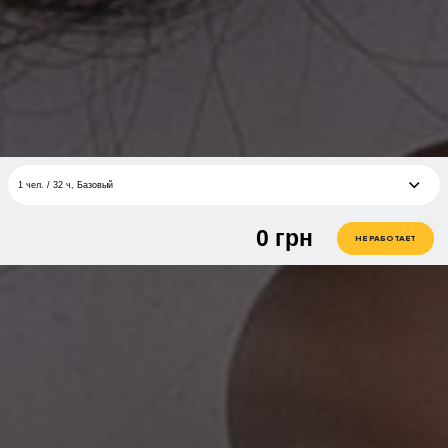
1 чел. / 32 ч, Базовый
0
грн
1 чел. / 16 ч, Базовый
грн
НЕ РАБОТАЕТ
1 чел. / 32 ч, Базовый
грн
1 чел. / 32 часа, Речевая импровизация
грн
1 чел. / 24 часа, Light
грн
1 чел. / 20 часов, Актер-псих 2.0
грн