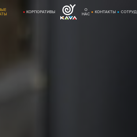
НЫЕ
О
КОРПОРАТИВЫ
КОНТАКТЫ
СОТРУД
АТЫ
НАС