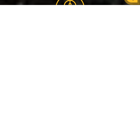
ОПИС ПОДІЇ
Що таке страйкбол?
Страйкбол - схожий на пейнтбол, але без фарби, або на лазертаг,
але з кулями, або Call of duty, але в реальності. Ігра в страйкбол
народилася, як тренування у військовослужбовців, а тепер
страйкбольні бої - це один з видів активного відпочинку у
Дніпрі, який є чудовим святом разом з друзями або сімейною.
Обирайте найбільш відповідний варіант для себе:
Страйкбол мінімальний пакет, тактична гра в
Дніпрі, 800 грн