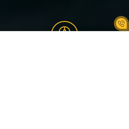
ОПИСАНИЕ СОБЫТИЯ
Г. Каменское: прогулки на Голубых Озерах, ежедневно и по
обязательной предварительной записи минимум за 1 сутки 🥰. В
наличии 5 двухместных гидроциклов.
Г. Днепр: (пока не доступен!) прогулки на Монастырском
острове.
Для записи пишите нажимайте "оставить заявку" или