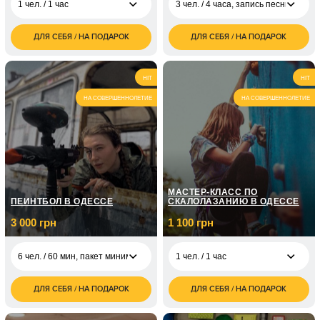
1 чел. / 1 час
3 чел. / 4 часа, запись песни
ДЛЯ СЕБЯ / НА ПОДАРОК
ДЛЯ СЕБЯ / НА ПОДАРОК
1 500
3 чел. / 4 часа, запись
8 000
1 чел. / 1 час
грн
песни
грн
1 чел. / абонемент на
3 000
1 чел. / 5 рабочих
HIT
HIT
месяц занятий
грн
дней, написание
грн
бита/музыки
НА СОВЕРШЕННОЛЕТИЕ
НА СОВЕРШЕННОЛЕТИЕ
МАСТЕР-КЛАСС ПО
ПЕЙНТБОЛ В ОДЕССЕ
СКАЛОЛАЗАНИЮ В ОДЕССЕ
3 000 грн
1 100 грн
6 чел. / 60 мин, пакет минимум
1 чел. / 1 час
ДЛЯ СЕБЯ / НА ПОДАРОК
ДЛЯ СЕБЯ / НА ПОДАРОК
1 100
6 чел. / 60 мин, пакет
3 000
1 чел. / 1 час
грн
минимум
грн