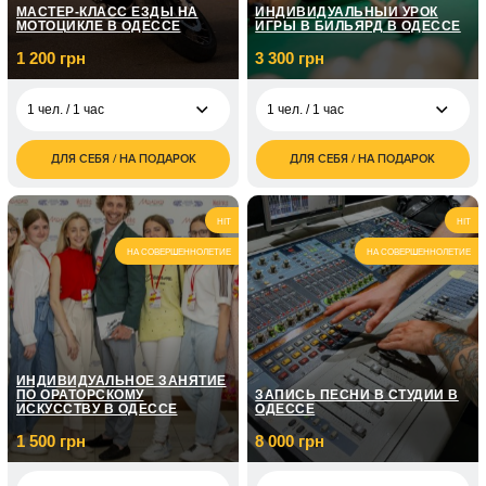
МАСТЕР-КЛАСС ЕЗДЫ НА
ИНДИВИДУАЛЬНЫЙ УРОК
МОТОЦИКЛЕ В ОДЕССЕ
ИГРЫ В БИЛЬЯРД В ОДЕССЕ
1 200 грн
3 300 грн
1 чел. / 1 час
1 чел. / 1 час
ДЛЯ СЕБЯ / НА ПОДАРОК
ДЛЯ СЕБЯ / НА ПОДАРОК
1 200
3 300
1 чел. / 1 час
1 чел. / 1 час
грн
грн
9 000
4 300
1 чел. / 9 уроков
2 чел. / 1,5 часа
HIT
HIT
грн
грн
НА СОВЕРШЕННОЛЕТИЕ
НА СОВЕРШЕННОЛЕТИЕ
ИНДИВИДУАЛЬНОЕ ЗАНЯТИЕ
ПО ОРАТОРСКОМУ
ЗАПИСЬ ПЕСНИ В СТУДИИ В
ИСКУССТВУ В ОДЕССЕ
ОДЕССЕ
1 500 грн
8 000 грн