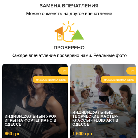
ЗАМЕНА ВПЕЧАТЛЕНИЯ
Можно обменять на другое впечатление
ПРОВЕРЕНО
Каждое впечатление проверено нами. Реальные фото
HIT
HIT
НА СОВЕРШЕННОЛЕТИЕ
НА СОВЕРШЕННОЛЕТИЕ
ИНДИВИДУАЛЬНЫЕ
ИНДИВИДУАЛЬНЫЙ УРОК
ТВОРЧЕСКИЕ МАСТЕР-
ИГРЫ НА ФОРТЕПИАНО В
КЛАССЫ - FLUID ART В
ОДЕССЕ
ОДЕССЕ
860 грн
1 600 грн