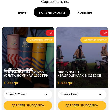
Сортировать по:
для дедушки
цене
популярности
новизне
для бабушки
для кумы
TOP
TOP
для кума
НА СОВЕРШЕННОЛЕТИЕ
НА СОВЕРШЕННОЛЕТИЕ
УНИВЕРСАЛЬНЫЙ
СЕРТИФИКАТ НА ЛЮБУЮ
ПРОГУЛКА НА
УСЛУГУ, НОМИНАЛ 1000 ГРН
КВАДРОЦИКЛАХ В ОДЕССЕ
1 000 грн
1 800 грн
1 чел. / 12 мес
1 чел. / 1 час
ДЛЯ СЕБЯ / НА ПОДАРОК
ДЛЯ СЕБЯ / НА ПОДАРОК
1 000
1 800
1 чел. / 12 мес
1 чел. / 1 час
грн
грн