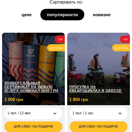
Сортировать по:
для дедушки
цене
популярности
новизне
для бабушки
для кумы
TOP
TOP
для кума
ДЛЯ СЫНА
ДЛЯ СЫНА
УНИВЕРСАЛЬНЫЙ
СЕРТИФИКАТ НА ЛЮБУЮ
ПРОГУЛКА НА
УСЛУГУ, НОМИНАЛ 1000 ГРН
КВАДРОЦИКЛАХ В ОДЕССЕ
1 000 грн
1 800 грн
1 чел. / 12 мес
1 чел. / 1 час
ДЛЯ СЕБЯ / НА ПОДАРОК
ДЛЯ СЕБЯ / НА ПОДАРОК
1 000
1 800
1 чел. / 12 мес
1 чел. / 1 час
грн
грн