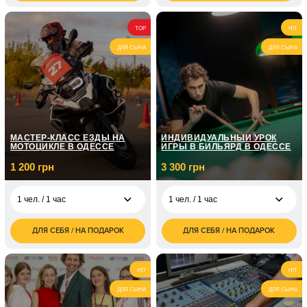
грн
грн
1 700
2 чел. / 1 час для
700
2 чел. / 1 час
TOP
HIT
грн
двоих
грн
ДЛЯ СЫНА
ДЛЯ СЫНА
4 чел. / 1 час для
1 400
четырех
грн
МАСТЕР-КЛАСС ЕЗДЫ НА
ИНДИВИДУАЛЬНЫЙ УРОК
МОТОЦИКЛЕ В ОДЕССЕ
ИГРЫ В БИЛЬЯРД В ОДЕССЕ
1 200 грн
3 300 грн
1 чел. / 1 час
1 чел. / 1 час
ДЛЯ СЕБЯ / НА ПОДАРОК
ДЛЯ СЕБЯ / НА ПОДАРОК
1 200
3 300
1 чел. / 1 час
1 чел. / 1 час
грн
грн
9 000
4 300
1 чел. / 9 уроков
2 чел. / 1,5 часа
HIT
HIT
грн
грн
ДЛЯ СЫНА
ДЛЯ СЫНА