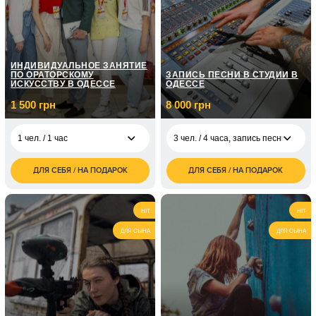
ИНДИВИДУАЛЬНОЕ ЗАНЯТИЕ
ПО ОРАТОРСКОМУ
ЗАПИСЬ ПЕСНИ В СТУДИИ В
ИСКУССТВУ В ОДЕССЕ
ОДЕССЕ
1 500 грн
8 000 грн
1 чел. / 1 час
3 чел. / 4 часа, запись песни
ДЛЯ СЕБЯ / НА ПОДАРОК
ДЛЯ СЕБЯ / НА ПОДАРОК
1 500
3 чел. / 4 часа, запись
8 000
1 чел. / 1 час
грн
песни
грн
1 чел. / абонемент на
3 000
1 чел. / 5 рабочих
HIT
HIT
месяц занятий
грн
дней, написание
грн
бита/музыки
ДЛЯ СЫНА
ДЛЯ СЫНА