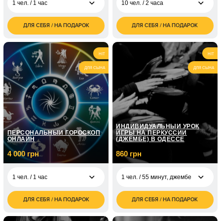
1 чел. / 1 час
10 чел. / 2 часа
ДЛЯ СЕБЯ / НА ПОДАРОК
ДЛЯ СЕБЯ / НА ПОДАРОК
1 500
5 000
1 чел. / 1 час
10 чел. / 2 часа
грн
грн
3 000
2 чел. / 1 час
HIT
HIT
грн
ДЛЯ СЫНА
ДЛЯ СЫНА
1 чел. / абонемент на
6 000
месяц занятий
грн
1 чел. / 1 час
1 000
(подростки)
грн
ИНДИВИДУАЛЬНЫЙ УРОК
ПЕРСОНАЛЬНЫЙ ГОРОСКОП
ИГРЫ НА ПЕРКУССИИ
ОНЛАЙН
(ДЖЕМБЕ) В ОДЕССЕ
4 000 грн
860 грн
1 чел. / 1 час
1 чел. / 55 минут, джембе
ДЛЯ СЕБЯ / НА ПОДАРОК
ДЛЯ СЕБЯ / НА ПОДАРОК
4 000
1 чел. / 55 минут,
860
1 чел. / 1 час
грн
джембе
грн