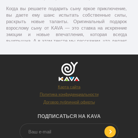
Когда вы решаете подарить сыну яркое приключение,
вы даете ему шанс испытать собственные силы,
раскрыть новые таланты. Оригинальный подарок
взрослому сыну от KAVA — это ставка на искренние
эмоции и новые впечатления, которая всегда
выигрышна. А в этом тексте мы расскажем, что делает
такой жест лучшим проявлением родительской любви и
поддержки.
Как выбрать необычный
подарок для сына?
Карта сайта
Политика конфиденциальности
Договор публичной оферты
ПОДПИСАТЬСЯ НА KAVA