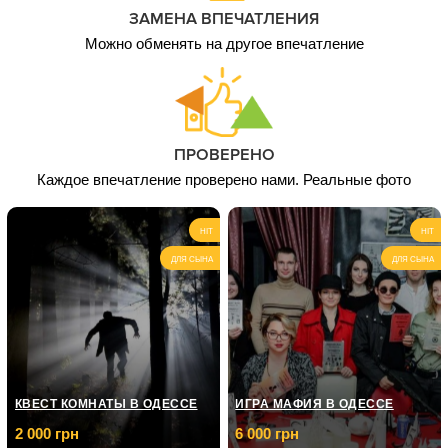
ЗАМЕНА ВПЕЧАТЛЕНИЯ
1 чел. / 4
1 450
часа,Витражная
Можно обменять на другое впечатление
грн
роспись
1 чел. / 7,5 часов,
2 100
Кукла-Малышка
грн
ПРОВЕРЕНО
Каждое впечатление проверено нами. Реальные фото
HIT
HIT
ДЛЯ СЫНА
ДЛЯ СЫНА
КВЕСТ КОМНАТЫ В ОДЕССЕ
ИГРА МАФИЯ В ОДЕССЕ
2 000 грн
6 000 грн