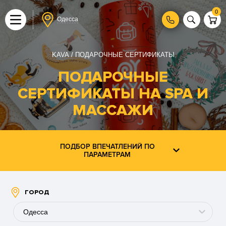
0
Одесса
KAVA
ПОДАРОЧНЫЕ СЕРТИФИКАТЫ
ПОДАРОЧНЫЕ
СЕРТИФИКАТЫ НА SPA И
МАССАЖИ
ПОДБОР ВПЕЧАТЛЕНИЙ ПО
ПАРАМЕТРАМ
ГОРОД
Одесса