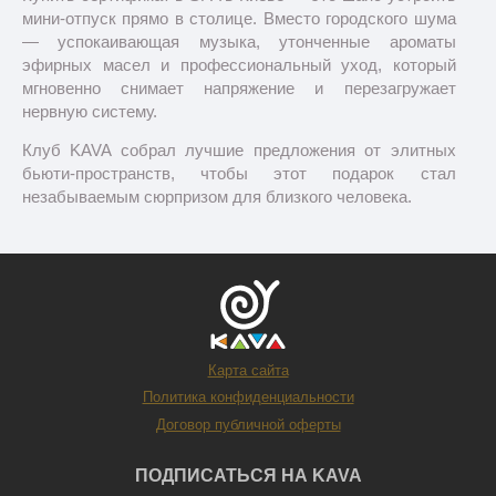
мини-отпуск прямо в столице. Вместо городского шума
— успокаивающая музыка, утонченные ароматы
эфирных масел и профессиональный уход, который
мгновенно снимает напряжение и перезагружает
нервную систему.
Клуб KAVA собрал лучшие предложения от элитных
бьюти-пространств, чтобы этот подарок стал
незабываемым сюрпризом для близкого человека.
Как выбрать идеальный SPA-
подарок?
Карта сайта
Политика конфиденциальности
Договор публичной оферты
ПОДПИСАТЬСЯ НА KAVA