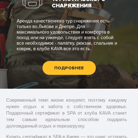
СНАРЯЖЕНИЯ
Аренда качественного тур снаряжения есть
только во Львове и Днепре. Для
максимального удовольствия и комфорта в
поход или на уикенде, следует взять с собой
все необходимое - палатку, рюкзак, спальник и
коврик, в клубе KAVA все это есть.
ПОДРОБНЕЕ
Современный темп жизни изнуряет, поэтому каждому
нужен отдых и забота о собственном здоровье.
Подарочный сертификат в SPA от клуба KAVA станет
тем самым идеальным способом подарить
долгожданный отдых и перезагрузку.
Купить сертификат в SPA в Киеве — это шанс устроить