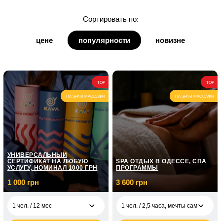
для дочки
Сортировать по:
для дедушки
цене
популярности
новизне
для бабушки
для кумы
TOP
TOP
для кума
НА SPA И МАССАЖИ
НА SPA И МАССАЖИ
УНИВЕРСАЛЬНЫЙ
СЕРТИФИКАТ НА ЛЮБУЮ
SPA ОТДЫХ В ОДЕССЕ, СПА
УСЛУГУ, НОМИНАЛ 1000 ГРН
ПРОГРАММЫ
1 000 грн
3 600 грн
1 чел. / 12 мес
1 чел. / 2,5 часа, мечты самурая