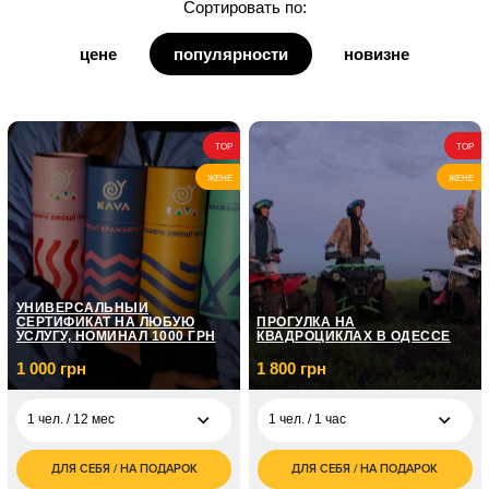
Сортировать по:
для дедушки
цене
популярности
новизне
для бабушки
для кумы
TOP
TOP
для кума
ЖЕНЕ
ЖЕНЕ
УНИВЕРСАЛЬНЫЙ
СЕРТИФИКАТ НА ЛЮБУЮ
ПРОГУЛКА НА
УСЛУГУ, НОМИНАЛ 1000 ГРН
КВАДРОЦИКЛАХ В ОДЕССЕ
1 000 грн
1 800 грн
1 чел. / 12 мес
1 чел. / 1 час
ДЛЯ СЕБЯ / НА ПОДАРОК
ДЛЯ СЕБЯ / НА ПОДАРОК
1 000
1 800
1 чел. / 12 мес
1 чел. / 1 час
грн
грн