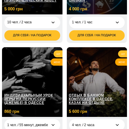
ПРИКЛЮЧЕНЧЕСКИЙ КВЕСТ
ОНЛАЙН
5 000 грн
4 000 грн
10 чел. / 2 часа
1 чел. / 1 час
ДЛЯ СЕБЯ / НА ПОДАРОК
ДЛЯ СЕБЯ / НА ПОДАРОК
5 000
4 000
10 чел. / 2 часа
1 чел. / 1 час
грн
грн
1 чел. / 1 час
5 850
Совместимость
грн
HIT
HIT
ЖЕНЕ
ЖЕНЕ
1 чел. / 1 час,
4 000
Профориентация
грн
ИНДИВИДУАЛЬНЫЙ УРОК
ОТДЫХ В БАННОМ
ИГРЫ НА ПЕРКУССИИ
КОМПЛЕКСЕ В ОДЕССЕ,
(ДЖЕМБЕ) В ОДЕССЕ
КАЗАК НА ОТДЫХЕ
860 грн
5 600 грн
1 чел. / 55 минут, джембе
4 чел. / 2 часа