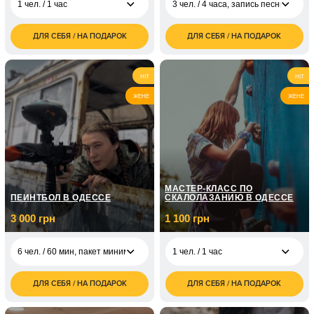
1 чел. / 1 час
3 чел. / 4 часа, запись песни
ДЛЯ СЕБЯ / НА ПОДАРОК
ДЛЯ СЕБЯ / НА ПОДАРОК
1 500
3 чел. / 4 часа, запись
8 000
1 чел. / 1 час
грн
песни
грн
1 чел. / абонемент на
3 000
1 чел. / 5 рабочих
HIT
HIT
месяц занятий
грн
дней, написание
грн
бита/музыки
ЖЕНЕ
ЖЕНЕ
МАСТЕР-КЛАСС ПО
ПЕЙНТБОЛ В ОДЕССЕ
СКАЛОЛАЗАНИЮ В ОДЕССЕ
3 000 грн
1 100 грн
6 чел. / 60 мин, пакет минимум
1 чел. / 1 час
ДЛЯ СЕБЯ / НА ПОДАРОК
ДЛЯ СЕБЯ / НА ПОДАРОК
1 100
6 чел. / 60 мин, пакет
3 000
1 чел. / 1 час
грн
минимум
грн