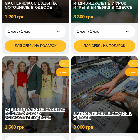
МАСТЕР-КЛАСС ЕЗДЫ НА
ИНДИВИДУАЛЬНЫЙ УРОК
МОТОЦИКЛЕ В ОДЕССЕ
ИГРЫ В БИЛЬЯРД В ОДЕССЕ
1 200 грн
3 300 грн
1 чел. / 1 час
1 чел. / 1 час
ДЛЯ СЕБЯ / НА ПОДАРОК
ДЛЯ СЕБЯ / НА ПОДАРОК
1 200
3 300
1 чел. / 1 час
1 чел. / 1 час
грн
грн
9 000
4 300
1 чел. / 9 уроков
2 чел. / 1,5 часа
HIT
HIT
грн
грн
ЖЕНЕ
ЖЕНЕ
ИНДИВИДУАЛЬНОЕ ЗАНЯТИЕ
ПО ОРАТОРСКОМУ
ЗАПИСЬ ПЕСНИ В СТУДИИ В
ИСКУССТВУ В ОДЕССЕ
ОДЕССЕ
1 500 грн
8 000 грн