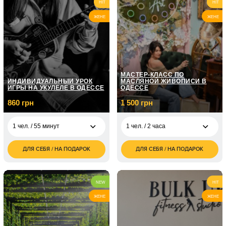
грн
часу
грн
HIT
HIT
ЖЕНЕ
ЖЕНЕ
1 чел. / 6 уроков по 1
6 000
часу
грн
МАСТЕР-КЛАСС ПО
ИНДИВИДУАЛЬНЫЙ УРОК
МАСЛЯНОЙ ЖИВОПИСИ В
ИГРЫ НА УКУЛЕЛЕ В ОДЕССЕ
ОДЕССЕ
860 грн
1 500 грн
1 чел. / 55 минут
1 чел. / 2 часа
ДЛЯ СЕБЯ / НА ПОДАРОК
ДЛЯ СЕБЯ / НА ПОДАРОК
860
1 500
1 чел. / 55 минут
1 чел. / 2 часа
грн
грн
1 720
2 400
2 чел. / 55 минут
2 чел. / 2 часа
грн
грн
NEW
HIT
ЖЕНЕ
ЖЕНЕ
1 чел. / 4 занятия по
2 990
55 минут
грн
1 чел. / 8 занятий по
5 410