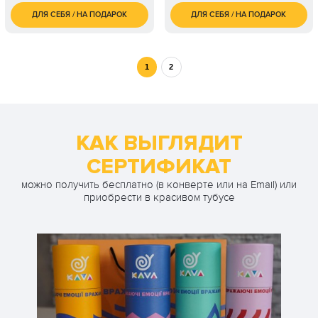
ДЛЯ СЕБЯ / НА ПОДАРОК
ДЛЯ СЕБЯ / НА ПОДАРОК
8 000
700
2 чел. / 2,5 часа
1 чел. / 8 занятий
грн
грн
800
3 чел. / 3 часа
грн
1 чел. / 12 занятий
грн
1
2
4 чел. / 4 часа
грн
1 чел. / безлимит на
1 500
месяц
грн
КАК ВЫГЛЯДИТ
СЕРТИФИКАТ
можно получить бесплатно (в конверте или на Email) или
приобрести в красивом тубусе