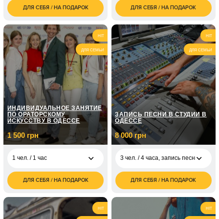
ДЛЯ СЕБЯ / НА ПОДАРОК
ДЛЯ СЕБЯ / НА ПОДАРОК
700
3 300
1 чел. / 2 часа
1 чел. / 1 час
грн
грн
4 300
2 чел. / 1 час для
700
2 чел. / 1,5 часа
HIT
HIT
грн
двоих
грн
ДЛЯ СЕМЬИ
ДЛЯ СЕМЬИ
4 чел. / 1 час для
1 400
четырех
грн
ИНДИВИДУАЛЬНОЕ ЗАНЯТИЕ
ПО ОРАТОРСКОМУ
ЗАПИСЬ ПЕСНИ В СТУДИИ В
ИСКУССТВУ В ОДЕССЕ
ОДЕССЕ
1 500 грн
8 000 грн
1 чел. / 1 час
3 чел. / 4 часа, запись песни
ДЛЯ СЕБЯ / НА ПОДАРОК
ДЛЯ СЕБЯ / НА ПОДАРОК
1 500
3 чел. / 4 часа, запись
8 000
1 чел. / 1 час
грн
песни
грн
1 чел. / абонемент на
3 000
1 чел. / 5 рабочих
HIT
HIT
месяц занятий
грн
дней, написание
грн