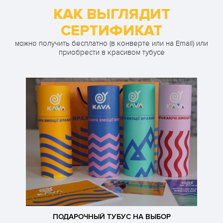
6 чел. / 120 минут
грн
КАК ВЫГЛЯДИТ
8 чел. / 120 минут
грн
СЕРТИФИКАТ
10 чел. / 120 минут
грн
можно получить бесплатно (в конверте или на Email) или
приобрести в красивом тубусе
6 чел. / 180 минут
грн
8 чел. / 180 минут
грн
10 чел. / 180 минут
грн
ПОДАРОЧНЫЙ ТУБУС НА ВЫБОР