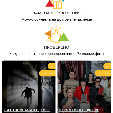
1 чел. / 2,5 часа,
1 550
шоколад
грн
ЗАМЕНА ВПЕЧАТЛЕНИЯ
1 чел. / 4
1 450
часа,Витражная
Можно обменять на другое впечатление
грн
роспись
1 чел. / 7,5 часов,
2 100
Кукла-Малышка
грн
ПРОВЕРЕНО
Каждое впечатление проверено нами. Реальные фото
HIT
HIT
ДЛЯ СЕМЬИ
ДЛЯ СЕМЬИ
КВЕСТ КОМНАТЫ В ОДЕССЕ
ИГРА МАФИЯ В ОДЕССЕ