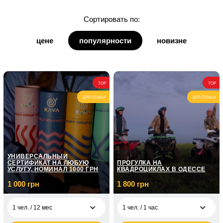
для дочки
Сортировать по:
для дедушки
цене
популярности
новизне
для бабушки
для кумы
TOP
TOP
для кума
ДЛЯ СЕМЬИ
ДЛЯ СЕМЬИ
УНИВЕРСАЛЬНЫЙ
СЕРТИФИКАТ НА ЛЮБУЮ
ПРОГУЛКА НА
УСЛУГУ, НОМИНАЛ 1000 ГРН
КВАДРОЦИКЛАХ В ОДЕССЕ
1 000 грн
1 800 грн
1 чел. / 12 мес
1 чел. / 1 час