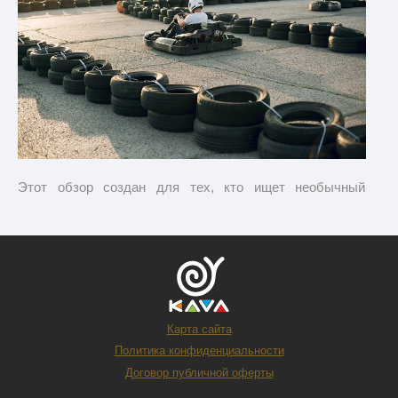
Этот обзор создан для тех, кто ищет необычный
подарок для человека, который любит активный отдых
и не представляет жизни без спорта. В нем мы
рассматриваем, кому лучше всего подойдет
спортивный сертификат, какие активности предлагает
клуб активного отдыха KAVA. Вы узнаете о
преимуществах сертификатов и ценах на них. Прочитав
обзор, сможете осознанно выбрать и купить
Карта сайта
подарочный сертификат, который принесет приятные
Политика конфиденциальности
впечатления.
Договор публичной оферты
Спортивный сертификат —