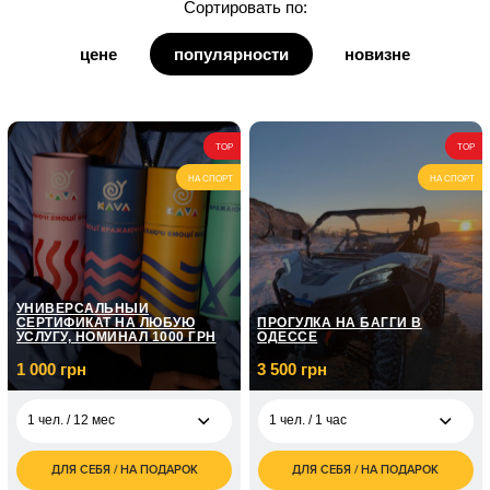
Сортировать по:
для дедушки
цене
популярности
новизне
для бабушки
для кумы
TOP
TOP
для кума
НА СПОРТ
НА СПОРТ
УНИВЕРСАЛЬНЫЙ
СЕРТИФИКАТ НА ЛЮБУЮ
ПРОГУЛКА НА БАГГИ В
УСЛУГУ, НОМИНАЛ 1000 ГРН
ОДЕССЕ
1 000 грн
3 500 грн
1 чел. / 12 мес
1 чел. / 1 час
ДЛЯ СЕБЯ / НА ПОДАРОК
ДЛЯ СЕБЯ / НА ПОДАРОК
1 000
3 500
1 чел. / 12 мес
1 чел. / 1 час
грн
грн