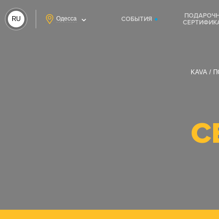
ПОДАРОЧ
RU
Одесса
СОБЫТИЯ
СЕРТИФИК
UA
KAVA
П
С