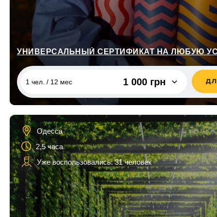
Тернополь
Для семьи
Ужгород
Для друзей
Харьков
Для детей
Черкассы
для сына
1 000 грн
ДЛ
Чернигов
1 чел. / 12 мес
для дочки
для дедушки
1 чел. / 12 мес
1 000 грн
1 чел. / 12 мес
400 грн
для бабушки
Одесса
22 000
2,5 часа
1 чел. / 12 мес
для кумы
грн
Уже воспользовались: 31 человек
для кума
1 чел. / 12 мес
500 грн
1 чел. / 12 мес
700 грн
1 чел. / 12 мес
1 300 грн