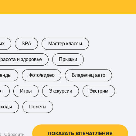
ых
SPA
Мастер классы
Красота и здоровье
Прыжки
кенды
Фото/видео
Владелец авто
рт
Игры
Экскурсии
Экстрим
оходы
Полеты
ПОКАЗАТЬ ВПЕЧАТЛЕНИЯ
Сбросить