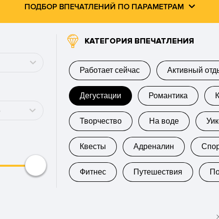
ПОДБОР ВПЕЧАТЛЕНИЙ ПО ПАРАМЕТРАМ
КАТЕГОРИЯ ВПЕЧАТЛЕНИЯ
Работает сейчас
Активный отд
Дегустации
Романтика
о
Творчество
На воде
Уи
Квесты
Адреналин
Спо
Фитнес
Путешествия
П