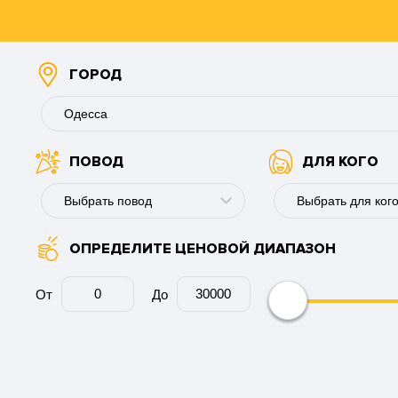
ГОРОД
Одесса
ПОВОД
ДЛЯ КОГО
Буковель
Винница
Выбрать повод
Выбрать для ког
Днепр
ОПРЕДЕЛИТЕ ЦЕНОВОЙ ДИАПАЗОН
День рождения
Для мужчины
Запорожье
Годовщина
Для девушки
От
До
Ивано-Франковск
Юбилей
Для пары
Каменское
Свадьбу
Для коллеги
Киев
День ангела
Для мужа