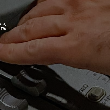
ей,
та/