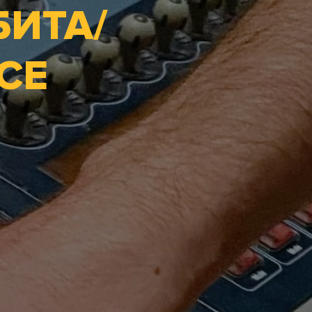
ИТА/
СЕ