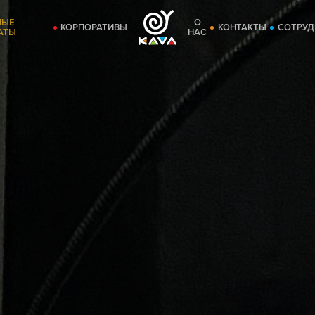
НЫЕ
О
КОРПОРАТИВЫ
КОНТАКТЫ
СОТРУД
АТЫ
НАС