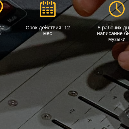
са
Срок действия: 12
5 рабочих дн
мес
написание би
музыки