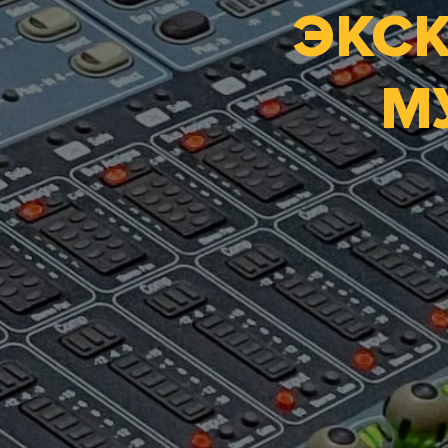
ЭКС
М