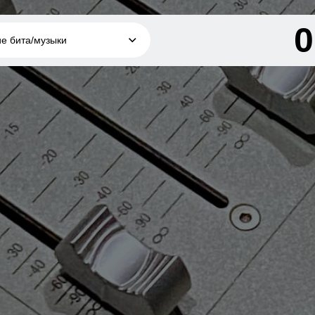
ие бита/музыки
8 000 грн
сание бита/
грн