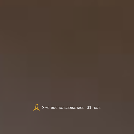
Уже воспользовались: 31 чел.