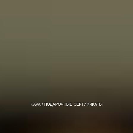
KAVA
ПОДАРОЧНЫЕ СЕРТИФИКАТЫ