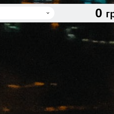
0
г
грн