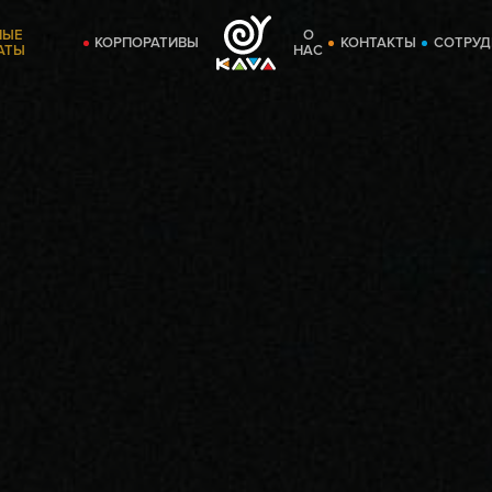
НЫЕ
О
КОРПОРАТИВЫ
КОНТАКТЫ
СОТРУД
АТЫ
НАС