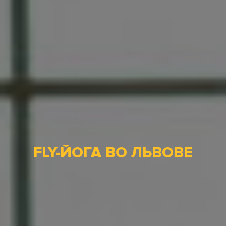
FLY-ЙОГА ВО ЛЬВОВЕ