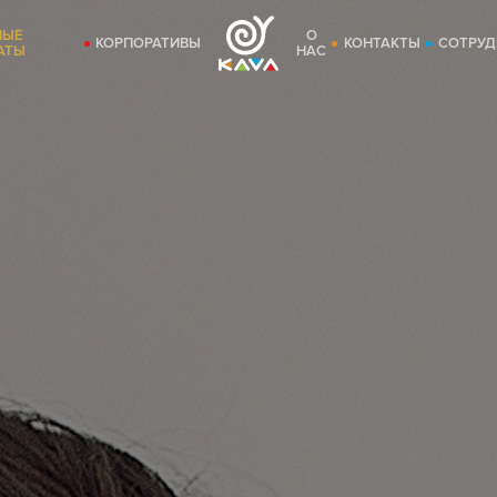
НЫЕ
О
КОРПОРАТИВЫ
КОНТАКТЫ
СОТРУД
АТЫ
НАС