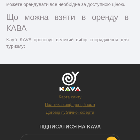
можете орендувати все необхідне за доступною ціною.
Що можна взяти в оренду в
КАВА
Клуб KAVA пропонує великий вибір спорядження для
туризму:
прокат наметів (палаток)
прокат спальників
прокат карематів (коврик)
прокат рюкзаків
Карта сайту
Обладнання підходить як для одноденних прогулянок,
Політика конфіденційності
так і для тривалих експедицій.
Договір публічної оферти
Чому варто орендувати
ПІДПИСАТИСЯ НА KAVA
спорядження