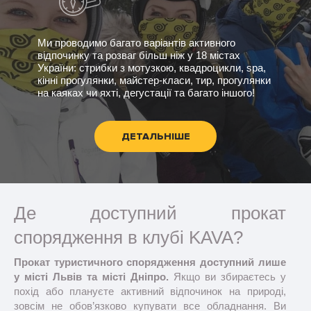
Ми проводимо багато варіантів активного
відпочинку та розваг більш ніж у 18 містах
України: стрибки з мотузкою, квадроцикли, spa,
кінні прогулянки, майстер-класи, тир, прогулянки
на каяках чи яхті, дегустації та багато іншого!
ДЕТАЛЬНІШЕ
Де доступний прокат
спорядження в клубі KAVA?
Прокат туристичного спорядження доступний лише
у місті Львів та місті Дніпро.
Якщо ви збираєтесь у
похід або плануєте активний відпочинок на природі,
зовсім не обов’язково купувати все обладнання. Ви