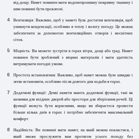
від дощу. Намет повинен мати водонепроникну покривну тканину і
шви повинні бути проклеєні.
Вентиляція: Важливо, щоб у наметі була достатня вентиляція, щоб
уникнути конденсації, особливо в теплу і вологу погоду. Це можна
забезпечити за допомогою вентиляційних отворів і москітних
сіток.
Міцність: Ви можете зустріти в горах вітри, дощі або град. Намет
повинен бути зроблений з міцних матеріалів і мати здатність
витримувати погодні умови.
Простота встановлення: Важливо, щоб намет можна було швидко і
легко встановити, особливо після довгого дня ходьби в горах.
Додаткові функції: Деякі намети мають додаткові функції, такі як
килимки для вхідних дверей або простори для зберігання речей. Ці
функції можуть бути корисними, якщо ви збираєтеся провести
більше кілька днів в горах і потрібно забезпечити максимальний
комфорт.
Надійність: Ви повинні мати намет, на який можна покластися, і
який зможе прослужити вам протягом усього походу без