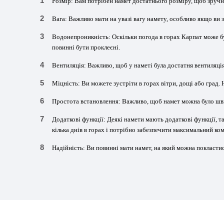
Розмір: Вам потрібен намет достатнього розміру, щоб зручно
Вага: Важливо мати на увазі вагу намету, особливо якщо ви 
Водонепроникність: Оскільки погода в горах Карпат може б
повинні бути проклеєні.
Вентиляція: Важливо, щоб у наметі була достатня вентиляція
Міцність: Ви можете зустріти в горах вітри, дощі або град.
Простота встановлення: Важливо, щоб намет можна було швид
Додаткові функції: Деякі намети мають додаткові функції, т
кілька днів в горах і потрібно забезпечити максимальний ко
Надійність: Ви повинні мати намет, на який можна покласти