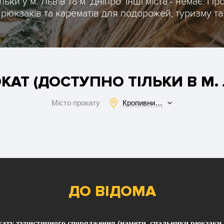
ьки у м. Львів та м. Дніпро. Інші міста - немає. Пр
 рюкзаків та карематів для подорожей, туризму та
АТ (ДОСТУПНО ТІЛЬКИ В М. Л
Кропивницький
Місто прокату
ДО ВІДОМА
ату туристичного спорядження (намети, спальники рюкзаки,