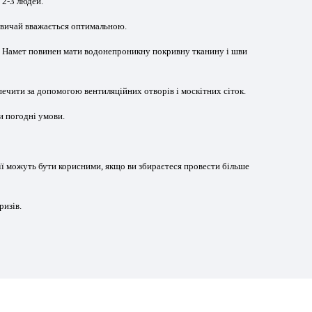
 2-3 людей.
зазвичай вважається оптимальною.
у. Намет повинен мати водонепроникну покривну тканину і шви
печити за допомогою вентиляційних отворів і москітних сіток.
и погодні умови.
ції можуть бути корисними, якщо ви збираєтеся провести більше
ризів.