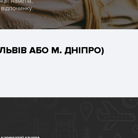
окат наметів,
 відпочинку.
ЬВІВ АБО М. ДНІПРО)
 каремати) краще