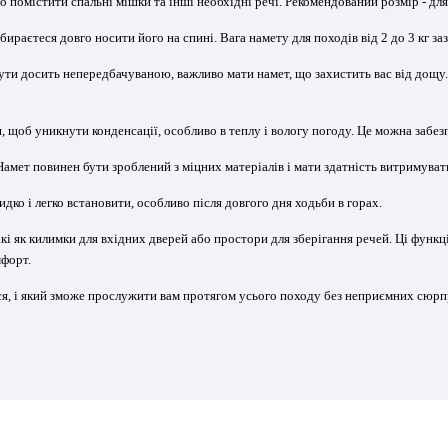
 помістити спальні мішки та інші необхідні речі. Рекомендований розмір - для
збираєтеся довго носити його на спині. Вага намету для походів від 2 до 3 кг 
ути досить непередбачуваною, важливо мати намет, що захистить вас від дощ
, щоб уникнути конденсації, особливо в теплу і вологу погоду. Це можна забез
 Намет повинен бути зроблений з міцних матеріалів і мати здатність витримуват
ко і легко встановити, особливо після довгого дня ходьби в горах.
акі як килимки для вхідних дверей або простори для зберігання речей. Ці функ
мфорт.
ся, і який зможе прослужити вам протягом усього походу без неприємних сюрп