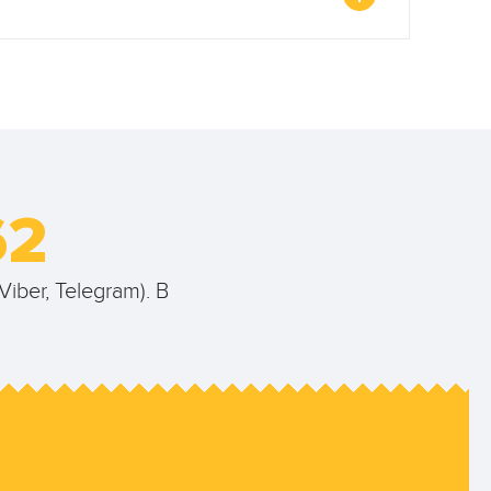
62
iber, Telegram). В