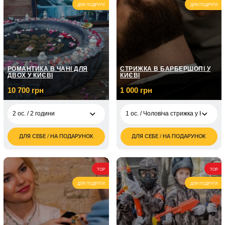
ДЛЯ ПОДРУГИ
ДЛЯ ПОДРУГИ
1 ос. / Курс вокалу /
7 150
12 занять по 1
грн
годині
РОМАНТИКА В ЧАНІ ДЛЯ
СТРИЖКА В БАРБЕРШОПІ У
ДВОХ У КИЄВІ
КИЄВІ
10 700 грн
1 000 грн
2 ос. / 2 години
1 ос. / Чоловіча стрижка у Києві/ Д
ДЛЯ СЕБЕ / НА ПОДАРУНОК
ДЛЯ СЕБЕ / НА ПОДАРУНОК
10 700
1 ос. / Чоловіча
2 ос. / 2 години
1 000
грн
стрижка у Києві/ До 1
грн
години
TOP
TOP
1 ос. / Моделювання
500
бороди та вус у
грн
ДЛЯ ПОДРУГИ
ДЛЯ ПОДРУГИ
Києві/30 хвилин
1 ос. / Королівське
гоління
1 500
небезпечною
грн
бритвою у Києві/75