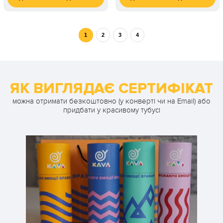
5 000
800
1 ос. / 15-20 днів
1 ос. / необмежено
грн
грн
8 000
1 200
1 ос. / 15-20 днів
1 ос. / необмежено
грн
грн
1
2
3
4
10 000
1 600
1 ос. / 15-20 днів
1 ос. / необмежено
грн
грн
2 000
1 ос. / необмежено
грн
ЯК ВИГЛЯДАЄ СЕРТИФІКАТ
можна отримати безкоштовно (у конверті чи на Email) або
придбати у красивому тубусі