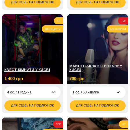
ДЛЯ СЕБЕ / НА ПОДАРУНОК
ДЛЯ СЕБЕ / НА ПОДАРУНОК
850
3 500
1 ос. / 2 години
2 ос. / 1 доба
грн
грн
1 700
7 000
2 ос. / 2 години
2 ос. / 2 доби
грн
грн
HIT
TOP
ДЛЯ ПОДРУГИ
ДЛЯ ПОДРУГИ
МАЙСТЕР-КЛАС З ВОКАЛУ У
КВЕСТ-КІМНАТИ У КИЄВІ
КИЄВІ
1 400 грн
700 грн
4 ос. / 1 година
1 ос. / 60 хвилин
ДЛЯ СЕБЕ / НА ПОДАРУНОК
ДЛЯ СЕБЕ / НА ПОДАРУНОК
1 400
700
4 ос. / 1 година
1 ос. / 60 хвилин
грн
грн
1 ос. / Курс з вокалу /
5 050
8 занять по 1 годині
грн
TOP
HIT