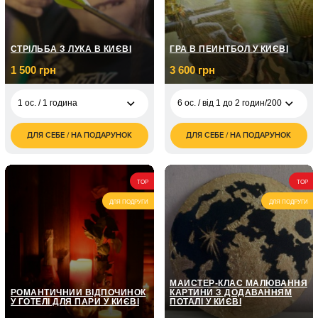
СТРІЛЬБА З ЛУКА В КИЄВІ
ГРА В ПЕЙНТБОЛ У КИЄВІ
1 500 грн
3 600 грн
1 ос. / 1 година
6 ос. / від 1 до 2 годин/200 куль
ДЛЯ СЕБЕ / НА ПОДАРУНОК
ДЛЯ СЕБЕ / НА ПОДАРУНОК
1 500
6 ос. / від 1 до 2
3 600
1 ос. / 1 година
грн
годин/200 куль
грн
1 800
2 ос. / 1 година
6 ос. / від 1 до 2
4 500
грн
TOP
TOP
годин/300 куль
грн
ДЛЯ ПОДРУГИ
ДЛЯ ПОДРУГИ
6 ос. / від 1 до 2
6 000
годин/500 куль
грн
МАЙСТЕР-КЛАС МАЛЮВАННЯ
РОМАНТИЧНИЙ ВІДПОЧИНОК
КАРТИНИ З ДОДАВАННЯМ
У ГОТЕЛІ ДЛЯ ПАРИ У КИЄВІ
ПОТАЛІ У КИЄВІ