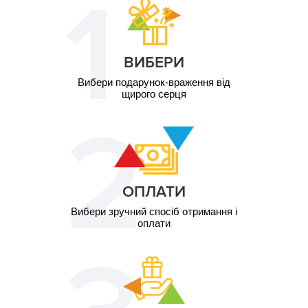
2 ос. / Романтичний
1 900
сніданок\1 година
грн
2 ос. / Кіноперегляд
7 300
на даху\2 години
грн
ВИБЕРИ
Вибери подарунок-враження від
щирого серця
ОПЛАТИ
Вибери зручний спосіб отримання і
оплати