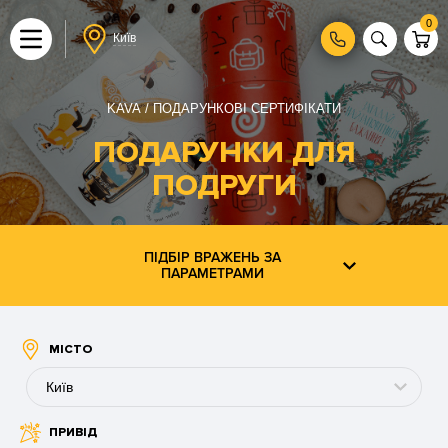
0
Київ
KAVA
ПОДАРУНКОВІ СЕРТИФІКАТИ
ПОДАРУНКИ ДЛЯ
ПОДРУГИ
ПІДБІР ВРАЖЕНЬ ЗА
ПАРАМЕТРАМИ
МІСТО
Київ
ПРИВІД
Буковель