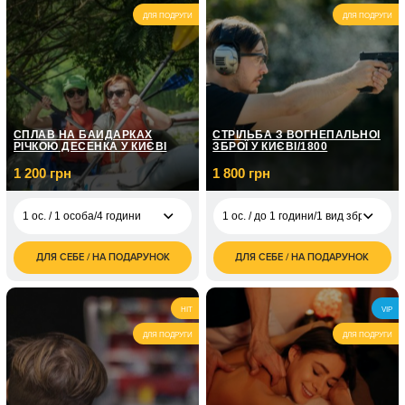
авто/ 2 години
грн
ДЛЯ ПОДРУГИ
ДЛЯ ПОДРУГИ
1 ос. / Курс
екстремального
21 000
водіння/6 занять по 2
грн
год
СПЛАВ НА БАЙДАРКАХ
СТРІЛЬБА З ВОГНЕПАЛЬНОЇ
РІЧКОЮ ДЕСЕНКА У КИЄВІ
ЗБРОЇ У КИЄВІ/1800
1 200 грн
1 800 грн
1 ос. / 1 особа/4 години
1 ос. / до 1 години/1 вид зброї
ДЛЯ СЕБЕ / НА ПОДАРУНОК
ДЛЯ СЕБЕ / НА ПОДАРУНОК
1 ос. / 1 особа/4
1 200
1 ос. / до 1 години/1
1 800
години
грн
вид зброї
грн
2 400
2 ос. / до 1 години/1
3 600
2 ос. / 4 години
HIT
VIP
грн
вид зброї
грн
ДЛЯ ПОДРУГИ
ДЛЯ ПОДРУГИ
1 ос. / до 1 години/
3 000
бойовий калібр
грн
2 ос. / до 1 години/
6 000