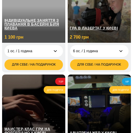
ІНДИВІДУАЛЬНЕ ЗАНЯТТЯ З
ПЛАВАННЯ В БАСЕЙНІ БІЛЯ
КИЄВА
ГРА В ЛАЗЕРТАГ У КИЄВІ
1 100 грн
2 700 грн
1 ос. / 1 година
6 ос. / 1 година
ДЛЯ СЕБЕ / НА ПОДАРУНОК
ДЛЯ СЕБЕ / НА ПОДАРУНОК
1 100
2 700
1 ос. / 1 година
6 ос. / 1 година
грн
грн
4 800
1 ос. / Для дитини/1
950
6 ос. / 2 години
TOP
VIP
грн
година
грн
ДЛЯ ПОДРУГИ
ДЛЯ ПОДРУГИ
МАЙСТЕР-КЛАС ГРИ НА