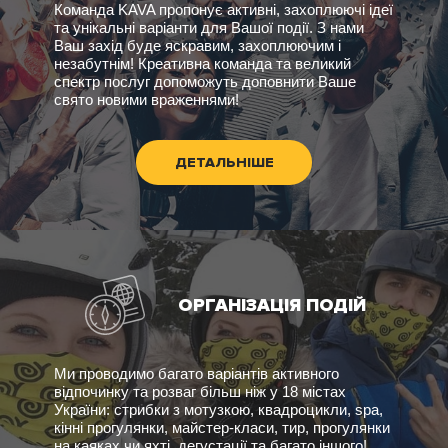
Команда KAVA пропонує активні, захоплюючі ідеї
та унікальні варіанти для Вашої події. З нами
Ваш захід буде яскравим, захоплюючим і
незабутнім! Креативна команда та великий
спектр послуг допоможуть доповнити Ваше
свято новими враженнями!
ДЕТАЛЬНІШЕ
ОРГАНІЗАЦІЯ ПОДІЙ
Ми проводимо багато варіантів активного
відпочинку та розваг більш ніж у 18 містах
України: стрибки з мотузкою, квадроцикли, spa,
кінні прогулянки, майстер-класи, тир, прогулянки
на каяках чи яхті, дегустації та багато іншого!