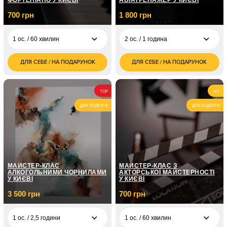
ФОРТЕПІАНО У КИЄВІ
АВІАТРЕНАЖЕР У КИЄВІ
700 грн
1 800 грн
1 ос. / 60 хвилин
2 ос. / 1 година
ДЛЯ СЕБЕ / НА ПОДАРУНОК
ДЛЯ СЕБЕ / НА ПОДАРУНОК
700
1 800
1 ос. / 60 хвилин
2 ос. / 1 година
грн
грн
1 ос. / Курс гри на
5 050
TOP
HIT
фортепіано / 8
грн
занять по 1 годині
ДЛЯ ПОДРУГИ
ДЛЯ ПОДРУГИ
1 ос. / Курс гри на
7 150
фортепіано / 12
грн
занять по 1 годині
МАЙСТЕР-КЛАС
МАЙСТЕР-КЛАС З
АЛКОГОЛЬНИМИ ЧОРНИЛАМИ
АКТОРСЬКОЇ МАЙСТЕРНОСТІ
У КИЄВІ
У КИЄВІ
3 500 грн
700 грн
1 ос. / 2,5 години
1 ос. / 60 хвилин