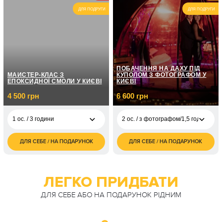
ДЛЯ ПОДРУГИ
ДЛЯ ПОДРУГИ
1 200
3 ос. / 1 година
грн
1 600
4 ос. / 1 година
грн
ПОБАЧЕННЯ НА ДАХУ ПІД
МАЙСТЕР-КЛАС З
КУПОЛОМ З ФОТОГРАФОМ У
ЕПОКСИДНОЇ СМОЛИ У КИЄВІ
КИЄВІ
4 500 грн
6 600 грн
1 ос. / 3 години
2 ос. / з фотографом/1,5 години
ДЛЯ СЕБЕ / НА ПОДАРУНОК
ДЛЯ СЕБЕ / НА ПОДАРУНОК
4 500
2 ос. / з
1 ос. / 3 години
6 600
грн
фотографом/1,5
грн
години
9 000
2 ос. / 3 години
грн
2 ос. / З
ЛЕГКО ПРИДБАТИ
6 600
саксофоністом\1,5
грн
години
ДЛЯ СЕБЕ АБО НА ПОДАРУНОК РІДНИМ
2 ос. / З скрипалем
6 600
\1,5 години
грн