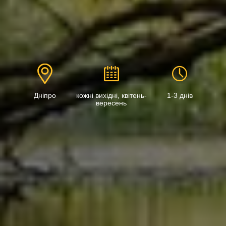
Дніпро
кожні вихідні, квітень-
1-3 днів
вересень