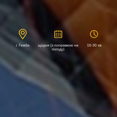
г. Гемба
щодня (з поправкою на
10-30 хв
погоду)