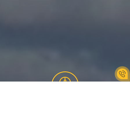
ЩО МИ ВІДВІДАЄМО
Разом з KAVA