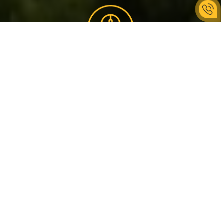
ЩО МИ ВІДВІДАЄМО
Разом з KAVA
г. Цицька
г. Темнатик
Воловець
г. Вели
Верх