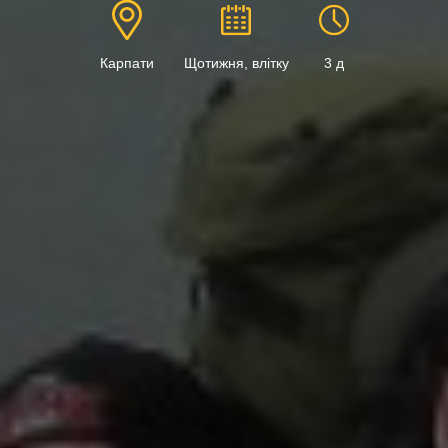
Карпати
Щотижня, влітку
3 д