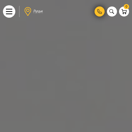
0
Луцьк