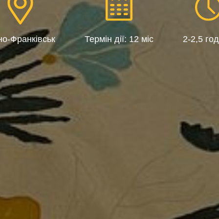
но-Франківськ
Термін дії: 12 міс
2-2,5 го