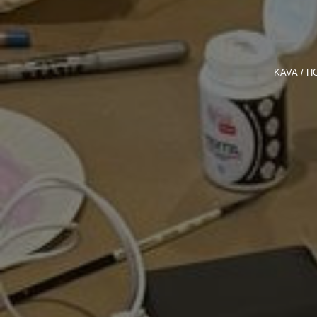
KAVA
П