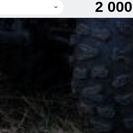
2 00
2 000 грн
4 000 грн
2 700 грн
янець
2 300 грн
янець
4 600 грн
янець
грн
янець
грн