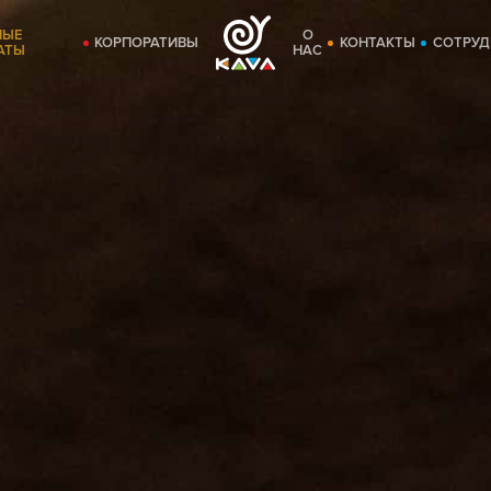
НЫЕ
О
КОРПОРАТИВЫ
КОНТАКТЫ
СОТРУД
АТЫ
НАС