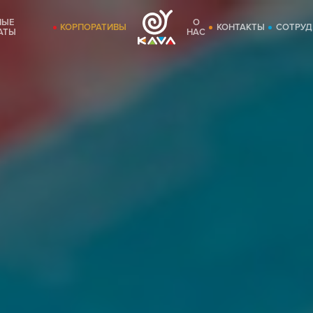
НЫЕ
О
КОРПОРАТИВЫ
КОНТАКТЫ
СОТРУД
АТЫ
НАС