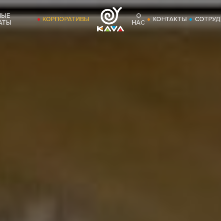
НЫЕ
О
КОРПОРАТИВЫ
КОНТАКТЫ
СОТРУД
АТЫ
НАС