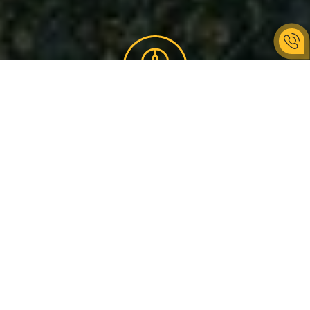
ШАГИ ЗАКАЗА
Корпоратива
ВЫБЕРИ
Выбери направление своего
праздника