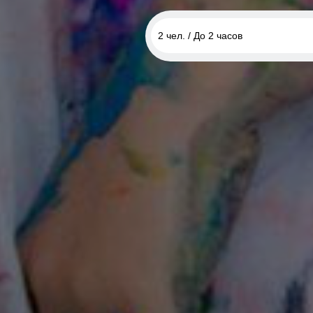
2 чел. / До 2 часов
2 чел. / До 2 часов