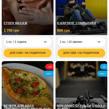
СТОУН МАСАЖ
Е-КАРТИНГ СОКІЛЬНИКИ
1 700 грн
600 грн
1 ос. / 1 година
1 ос. / 10 хвилин
ДЛЯ СЕБЕ / НА ПОДАРУНОК
ДЛЯ СЕБЕ / НА ПОДАРУНОК
1 700
600
1 ос. / 1 година
1 ос. / 10 хвилин
грн
грн
3 300
1 200
2 ос. / 1 година
2 ос. / 20 хвилин
TOP
VIP
грн
грн
БРАТУ
БРАТУ
1 800
3 ос. / 30 хвилин
грн
2 400
4 ос. / 40 хвилин
грн
ВЕЧЕРЯ ДЛЯ ДВОХ
КОМПЛЕКС СТРІЛЬБИ 5 ПО 5 У