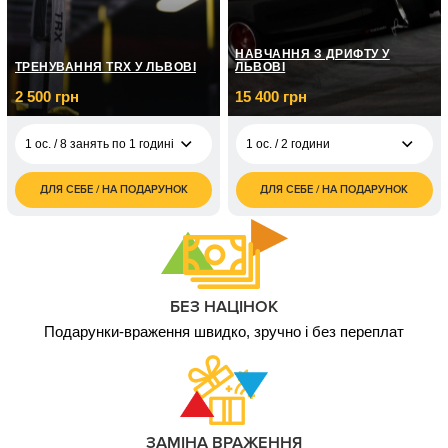
10 000
2 500
1 ос. / 12 міс
5 ос. / 3 години
грн
грн
НАВЧАННЯ З ДРИФТУ У
2 ос. / Індивідуальний
2 000
ТРЕНУВАННЯ TRX У ЛЬВОВІ
ЛЬВОВІ
сплав /До 3 годин
грн
2 500 грн
15 400 грн
1 ос. / 8 занять по 1 годині
1 ос. / 2 години
ДЛЯ СЕБЕ / НА ПОДАРУНОК
ДЛЯ СЕБЕ / НА ПОДАРУНОК
15 400
1 ос. / 8 занять по 1
2 500
1 ос. / 2 години
грн
годині
грн
1 ос. / 12 занять по 1
3 700
годині
грн
БЕЗ НАЦІНОК
Подарунки-враження швидко, зручно і без переплат
ЗАМІНА ВРАЖЕННЯ