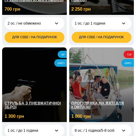
ГРУЗИНСЬКОЇ КУХНІ У ЛЬВОВІ
ЛЬВОВІ
700 грн
2 250 грн
2 ос. / не обмежено
1 ос. / до 1 години
ДЛЯ СЕБЕ / НА ПОДАРУНОК
ДЛЯ СЕБЕ / НА ПОДАРУНОК
700
2 250
2 ос. / не обмежено
1 ос. / до 1 години
грн
грн
1 000
3 ос. / не обмежено
VIP
TOP
грн
БРАТУ
БРАТУ
1 400
4 ос. / не обмежено
грн
СТРІЛЬБА З ПНЕВМАТИЧНОЇ
ПРОГУЛЯНКА НА ЯХТІ ДЛЯ
ЗБРОЇ
КОМПАНІЇ
1 300 грн
1 800 грн
1 ос. / до 1 години
8 ос. / 1 година/5-8 осіб