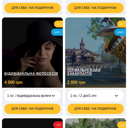
ДЛЯ СЕБЕ / НА ПОДАРУНОК
ДЛЯ СЕБЕ / НА ПОДАРУНОК
1 300
8 ос. / 1 година/5-8
1 800
1 ос. / до 1 години
грн
осіб
грн
2 200
2 ос. / до 1 години
8 ос. / 2 години/5-8
3 600
HIT
HIT
грн
осіб
грн
БРАТУ
БРАТУ
4 ос. / 1 година/до 4
1 500
осіб
грн
4 ос. / 2 години/1-4
3 000
осіб
грн
ТЕРМАЛЬНІ ВОДИ
ІНДИВІДУАЛЬНА ФОТОСЕСІЯ
ЗАКАРПАТТЯ
4 500 грн
2 000 грн
1 ос. / Індивідуальна вулична фотосесія/до 1 години
1 ос. / 2 дні/1 ніч
ДЛЯ СЕБЕ / НА ПОДАРУНОК
ДЛЯ СЕБЕ / НА ПОДАРУНОК
2 000
1 ос. / Індивідуальна
1 ос. / 2 дні/1 ніч
4 500
грн
вулична фотосесія/
грн
до 1 години
4 000
2 ос. / 2 дні/1 ніч
TOP
HIT
грн