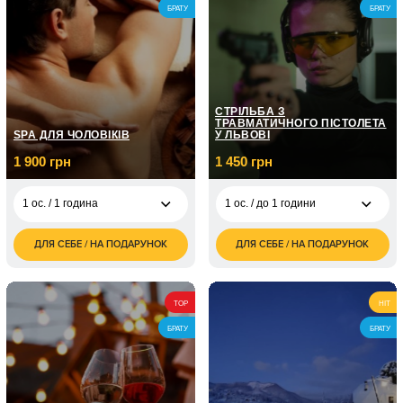
БРАТУ
БРАТУ
СТРІЛЬБА З
ТРАВМАТИЧНОГО ПІСТОЛЕТА
SPA ДЛЯ ЧОЛОВІКІВ
У ЛЬВОВІ
1 900 грн
1 450 грн
1 ос. / 1 година
1 ос. / до 1 години
ДЛЯ СЕБЕ / НА ПОДАРУНОК
ДЛЯ СЕБЕ / НА ПОДАРУНОК
1 900
1 450
1 ос. / 1 година
1 ос. / до 1 години
грн
грн
1 ос. / Комплекс SPA
2 700
для чоловіків/90
TOP
HIT
грн
хвилин
БРАТУ
БРАТУ