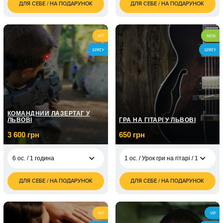
ДЛЯ СЕБЕ / НА ПОДАРУНОК
ДЛЯ СЕБЕ / НА ПОДАРУНОК
1 600
2 500
1 ос. / 1 година
1 ос. / 2 години
грн
грн
3 000
2 ос. / На двох
3 200
1 ос. / 3 години
грн
квадроциклах/1 год
грн
HIT
NEW
БРАТУ
БРАТУ
2 ос. / На одному
1 900
квадроциклі/1 година
грн
2 500
1 ос. / 2 години
грн
2 ос. / На двох
5 000
квадроциклах, 2 год
грн
КОМАНДНИЙ ЛАЗЕРТАГ У
ЛЬВОВІ
ГРА НА ГІТАРІ У ЛЬВОВІ
2 ос. / На одному
3 100
квадроциклі/2 години
грн
3 600 грн
650 грн
6 ос. / 1 година
1 ос. / Урок гри на гітарі / 1 година
ДЛЯ СЕБЕ / НА ПОДАРУНОК
ДЛЯ СЕБЕ / НА ПОДАРУНОК
3 600
1 ос. / Урок гри на
650
6 ос. / 1 година
грн
гітарі / 1 година
грн
1 ос. / Курс гри на
1 950
HIT
VIP
гітарі / 3 заняття по
грн
1 годині