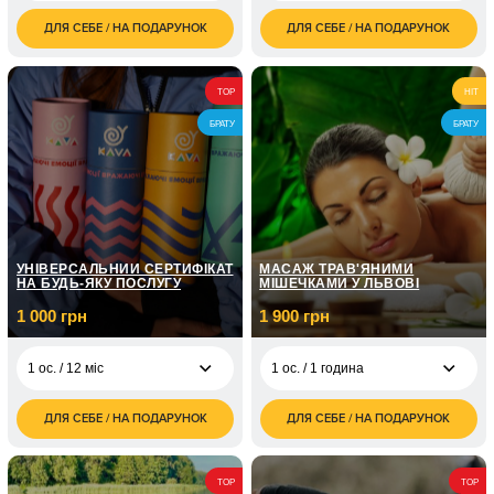
ДЛЯ СЕБЕ / НА ПОДАРУНОК
ДЛЯ СЕБЕ / НА ПОДАРУНОК
1 500
3 000
1 ос. / 1,5 години
1 ос. / 2 години
грн
грн
2 000
1 ос. / Нарізний
2 500
1 ос. / 1 година
TOP
HIT
грн
карабін/1 година
грн
БРАТУ
БРАТУ
1 ос. / Високоточна
2 500
гвинтівка/1 година
грн
УНІВЕРСАЛЬНИЙ СЕРТИФІКАТ
МАСАЖ ТРАВ'ЯНИМИ
НА БУДЬ-ЯКУ ПОСЛУГУ
МІШЕЧКАМИ У ЛЬВОВІ
1 000 грн
1 900 грн
1 ос. / 12 міс
1 ос. / 1 година
ДЛЯ СЕБЕ / НА ПОДАРУНОК
ДЛЯ СЕБЕ / НА ПОДАРУНОК
1 000
1 900
1 ос. / 12 міс
1 ос. / 1 година
грн
грн
400
1 ос. / 12 міс
TOP
TOP
грн