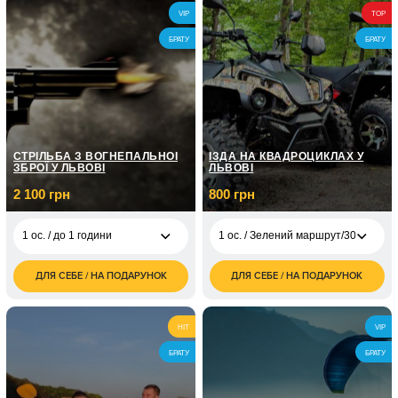
2 000
2 ос. / 60 хвилин
VIP
TOP
грн
БРАТУ
БРАТУ
СТРІЛЬБА З ВОГНЕПАЛЬНОЇ
ЇЗДА НА КВАДРОЦИКЛАХ У
ЗБРОЇ У ЛЬВОВІ
ЛЬВОВІ
2 100 грн
800 грн
1 ос. / до 1 години
1 ос. / Зелений маршрут/30 хвилин
ДЛЯ СЕБЕ / НА ПОДАРУНОК
ДЛЯ СЕБЕ / НА ПОДАРУНОК
2 100
1 ос. / Зелений
800
1 ос. / до 1 години
грн
маршрут/30 хвилин
грн
2 ос. / Стрільба з
2 ос. / Зелений
1 600
3 900
HIT
VIP
вогнепальної зброї
маршрут/30 хвилин
грн
грн
для двох / 1 година
БРАТУ
БРАТУ
1 ос. / Червоний
1 500
маршрут/1 година
грн