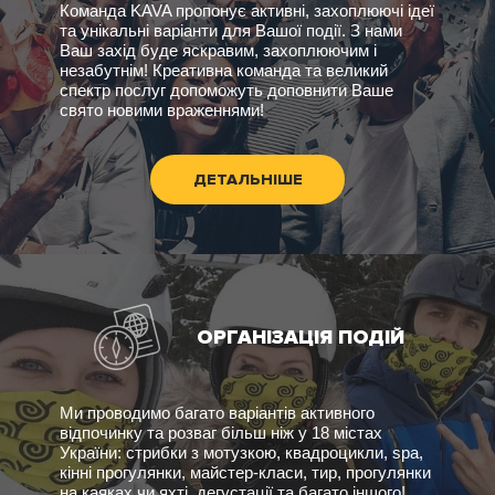
Команда KAVA пропонує активні, захоплюючі ідеї
та унікальні варіанти для Вашої події. З нами
Ваш захід буде яскравим, захоплюючим і
незабутнім! Креативна команда та великий
спектр послуг допоможуть доповнити Ваше
свято новими враженнями!
ДЕТАЛЬНІШЕ
ОРГАНІЗАЦІЯ ПОДІЙ
Ми проводимо багато варіантів активного
відпочинку та розваг більш ніж у 18 містах
України: стрибки з мотузкою, квадроцикли, spa,
кінні прогулянки, майстер-класи, тир, прогулянки
на каяках чи яхті, дегустації та багато іншого!