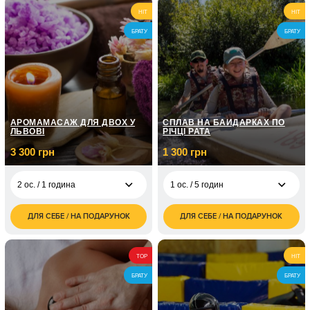
4 900
1 ос. / 2 години
HIT
HIT
грн
БРАТУ
БРАТУ
6 900
1 ос. / 3 години
грн
15 000
1 ос. / 9 годин
грн
26 000
1 ос. / 18 годин
грн
АРОМАМАСАЖ ДЛЯ ДВОХ У
СПЛАВ НА БАЙДАРКАХ ПО
ЛЬВОВІ
РІЧЦІ РАТА
3 300 грн
1 300 грн
2 ос. / 1 година
1 ос. / 5 годин
ДЛЯ СЕБЕ / НА ПОДАРУНОК
ДЛЯ СЕБЕ / НА ПОДАРУНОК
3 300
1 300
2 ос. / 1 година
1 ос. / 5 годин
грн
грн
1 900
2 ос. / Сплав на
1 ос. / 1 година
TOP
2 600
HIT
грн
байдарках по р. Рата
грн
для двох / 5 годин
БРАТУ
БРАТУ