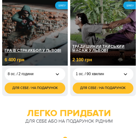
1 ос. / Індивідуальна
5 350
фотосесія в студії/1
БРАТУ
БРАТУ
грн
4 200
година
3 ос. / 2 дні/1 ніч
грн
ТРАДИЦІЙНИЙ ТАЙСЬКИЙ
ГРА В СТРАЙКБОЛ У ЛЬВОВІ
МАСАЖ У ЛЬВОВІ
6 400 грн
2 100 грн
8 ос. / 2 години
1 ос. / 90 хвилин
ДЛЯ СЕБЕ / НА ПОДАРУНОК
ДЛЯ СЕБЕ / НА ПОДАРУНОК
6 400
2 100
8 ос. / 2 години
1 ос. / 90 хвилин
грн
грн
ЛЕГКО ПРИДБАТИ
ДЛЯ СЕБЕ АБО НА ПОДАРУНОК РІДНИМ