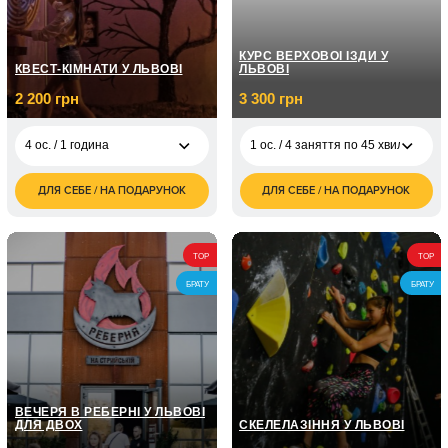
КУРС ВЕРХОВОЇ ЇЗДИ У
КВЕСТ-КІМНАТИ У ЛЬВОВІ
ЛЬВОВІ
2 200 грн
3 300 грн
4 ос. / 1 година
1 ос. / 4 заняття по 45 хвилин
ДЛЯ СЕБЕ / НА ПОДАРУНОК
ДЛЯ СЕБЕ / НА ПОДАРУНОК
2 200
1 ос. / 4 заняття по
3 300
4 ос. / 1 година
грн
45 хвилин
грн
4 ос. / Майстерня да
1 700
1 ос. / Курс верхової
4 900
Вінчі / 1 година
грн
TOP
TOP
їзди "Стандарт"/6
грн
занять по 45 хвилин
БРАТУ
БРАТУ
4 ос. / Секретний
1 700
Архів / 1 година
грн
1 ос. / Курс верхової
6 400
їзди "Стандарт+"/8
грн
занять по 45 хвилин
4 ос. / Мумія / 60
1 550
хвилин
грн
1 ос. / Курс верхової
7 800
їзди "Преміум"/10
6 ос. / Хованки в
2 200
грн
занять по 45 хвилин
темряві / 1 година
грн
ВЕЧЕРЯ В РЕБЕРНІ У ЛЬВОВІ
ДЛЯ ДВОХ
СКЕЛЕЛАЗІННЯ У ЛЬВОВІ
4 ос. / Сталкер/ 1
2 000