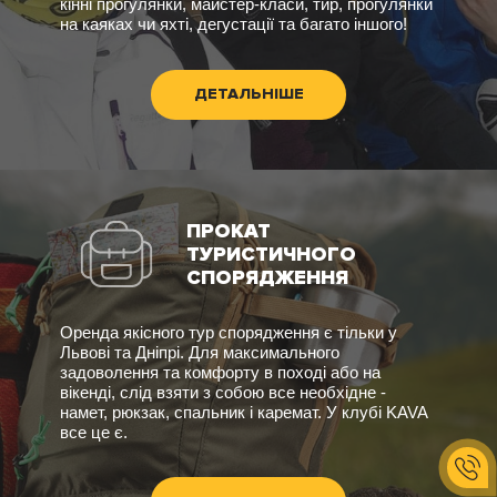
кінні прогулянки, майстер-класи, тир, прогулянки
на каяках чи яхті, дегустації та багато іншого!
ДЕТАЛЬНІШЕ
ПРОКАТ
ТУРИСТИЧНОГО
СПОРЯДЖЕННЯ
Оренда якісного тур спорядження є тільки у
Львові та Дніпрі. Для максимального
задоволення та комфорту в поході або на
вікенді, слід взяти з собою все необхідне -
намет, рюкзак, спальник і каремат. У клубі KAVA
все це є.