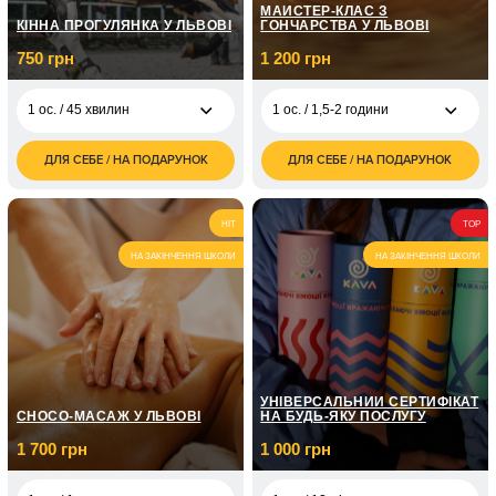
МАЙСТЕР-КЛАС З
КІННА ПРОГУЛЯНКА У ЛЬВОВІ
ГОНЧАРСТВА У ЛЬВОВІ
750 грн
1 200 грн
1 ос. / 45 хвилин
1 ос. / 1,5-2 години
ДЛЯ СЕБЕ / НА ПОДАРУНОК
ДЛЯ СЕБЕ / НА ПОДАРУНОК
750
1 200
1 ос. / 45 хвилин
1 ос. / 1,5-2 години
грн
грн
1 450
2 400
2 ос. / 45 хвилин
2 ос. / 1,5-2 години
HIT
TOP
грн
грн
НА ЗАКІНЧЕННЯ ШКОЛИ
НА ЗАКІНЧЕННЯ ШКОЛИ
2 250
3 ос. / 45 хвилин
грн
УНІВЕРСАЛЬНИЙ СЕРТИФІКАТ
CHOCO-МАСАЖ У ЛЬВОВІ
НА БУДЬ-ЯКУ ПОСЛУГУ
1 700 грн
1 000 грн