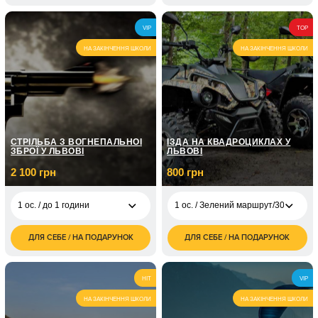
2 000
2 ос. / 60 хвилин
VIP
TOP
грн
НА ЗАКІНЧЕННЯ ШКОЛИ
НА ЗАКІНЧЕННЯ ШКОЛИ
СТРІЛЬБА З ВОГНЕПАЛЬНОЇ
ЇЗДА НА КВАДРОЦИКЛАХ У
ЗБРОЇ У ЛЬВОВІ
ЛЬВОВІ
2 100 грн
800 грн
1 ос. / до 1 години
1 ос. / Зелений маршрут/30 хвилин
ДЛЯ СЕБЕ / НА ПОДАРУНОК
ДЛЯ СЕБЕ / НА ПОДАРУНОК
2 100
1 ос. / Зелений
800
1 ос. / до 1 години
грн
маршрут/30 хвилин
грн
2 ос. / Стрільба з
2 ос. / Зелений
1 600
3 900
HIT
VIP
вогнепальної зброї
маршрут/30 хвилин
грн
грн
для двох / 1 година
НА ЗАКІНЧЕННЯ ШКОЛИ
НА ЗАКІНЧЕННЯ ШКОЛИ
1 ос. / Червоний
1 500