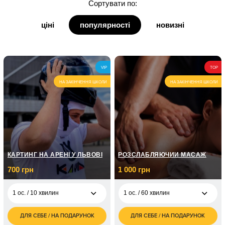
Сортувати по:
для дідуся
ціні
популярності
новизні
для бабусі
для куми
VIP
TOP
для кума
НА ЗАКІНЧЕННЯ ШКОЛИ
НА ЗАКІНЧЕННЯ ШКОЛИ
КАРТИНГ НА АРЕНІ У ЛЬВОВІ
РОЗСЛАБЛЯЮЧИЙ МАСАЖ
700 грн
1 000 грн
1 ос. / 10 хвилин
1 ос. / 60 хвилин
ДЛЯ СЕБЕ / НА ПОДАРУНОК
ДЛЯ СЕБЕ / НА ПОДАРУНОК
700
1 000
1 ос. / 10 хвилин
1 ос. / 60 хвилин
грн
грн