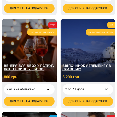
ДЛЯ СЕБЕ / НА ПОДАРУНОК
ДЛЯ СЕБЕ / НА ПОДАРУНОК
1 450
1 ос. / Урок гри на
650
1 ос. / до 1 години
грн
гітарі / 1 година
грн
1 ос. / Курс гри на
1 950
TOP
HIT
гітарі / 3 заняття по
грн
1 годині
НА ЗАКІНЧЕННЯ ШКОЛИ
НА ЗАКІНЧЕННЯ ШКОЛИ
ВЕЧЕРЯ ДЛЯ ДВОХ У ПСТРУГ,
ВІДПОЧИНОК У ГЛЕМПІНГУ В
ХЛІБ ТА ВИНО У ЛЬВОВІ
СЛАВСЬКУ
800 грн
5 200 грн
2 ос. / не обмежено
2 ос. / 1 доба
ДЛЯ СЕБЕ / НА ПОДАРУНОК
ДЛЯ СЕБЕ / НА ПОДАРУНОК
800
5 200
2 ос. / не обмежено
2 ос. / 1 доба
грн
грн
1 200
10 400
3 ос. / не обмежено
2 ос. / 2 доби