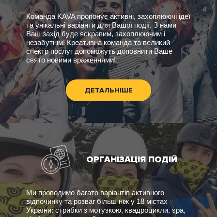
Команда KAVA пропонує активні, захоплюючі ідеї
та унікальні варіанти для Вашої події. З нами
Ваш захід буде яскравим, захоплюючим і
незабутнім! Креативна команда та великий
спектр послуг допоможуть доповнити Ваше
свято новими враженнями!
ДЕТАЛЬНІШЕ
ОРГАНІЗАЦІЯ ПОДІЙ
Ми проводимо багато варіантів активного
відпочинку та розваг більш ніж у 18 містах
України: стрибки з мотузкою, квадроцикли, spa,