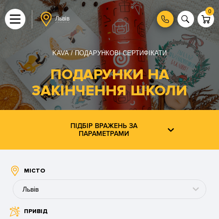
0
Львів
KAVA
ПОДАРУНКОВІ СЕРТИФІКАТИ
ПОДАРУНКИ НА
ЗАКІНЧЕННЯ ШКОЛИ
ПІДБІР ВРАЖЕНЬ ЗА
ПАРАМЕТРАМИ
МІСТО
Львів
ПРИВІД
Буковель