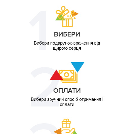
залежить від обраної
грн
процедури
1 ос. / Тривалість
2 000
залежить від обраної
грн
процедури
ВИБЕРИ
1 ос. / Тривалість
3 000
залежить від обраної
грн
процедури
Вибери подарунок-враження від
щирого серця
ОПЛАТИ
Вибери зручний спосіб отримання і
оплати