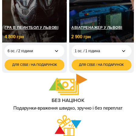
ГРА В ПЕЙНТБОЛ У ЛЬВОВІ
АВІАТРЕНАЖЕР У ЛЬВОВІ
4 800 грн
2 900 грн
6 ос. / 2 години
1 ос. / 1 година
ДЛЯ СЕБЕ / НА ПОДАРУНОК
ДЛЯ СЕБЕ / НА ПОДАРУНОК
4 800
2 900
6 ос. / 2 години
1 ос. / 1 година
грн
грн
4 900
1 ос. / 2 години
грн
6 900
1 ос. / 3 години
грн
БЕЗ НАЦІНОК
15 000
Подарунки-враження швидко, зручно і без переплат
1 ос. / 9 годин
грн
26 000
1 ос. / 18 годин
грн