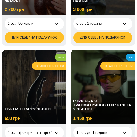
ЛЬВОВІ
ЛЬВОВІ
2 ос. / На одному
3 100
квадроциклі/2 години
грн
2 700 грн
3 600 грн
1 ос. / 90 хвилин
6 ос. / 1 година
ДЛЯ СЕБЕ / НА ПОДАРУНОК
ДЛЯ СЕБЕ / НА ПОДАРУНОК
2 700
3 600
1 ос. / 90 хвилин
6 ос. / 1 година
грн
грн
NEW
VIP
НА ЗАКІНЧЕННЯ ШКОЛИ
НА ЗАКІНЧЕННЯ ШКОЛИ
СТРІЛЬБА З
ТРАВМАТИЧНОГО ПІСТОЛЕТА
ГРА НА ГІТАРІ У ЛЬВОВІ
У ЛЬВОВІ
650 грн
1 450 грн
1 ос. / Урок гри на гітарі / 1 година
1 ос. / до 1 години