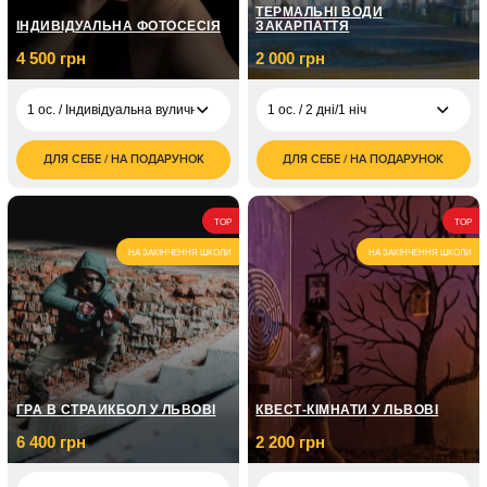
ТЕРМАЛЬНІ ВОДИ
ІНДИВІДУАЛЬНА ФОТОСЕСІЯ
ЗАКАРПАТТЯ
4 500 грн
2 000 грн
1 ос. / Індивідуальна вулична фотосесія/до 1 години
1 ос. / 2 дні/1 ніч
ДЛЯ СЕБЕ / НА ПОДАРУНОК
ДЛЯ СЕБЕ / НА ПОДАРУНОК
2 000
1 ос. / Індивідуальна
1 ос. / 2 дні/1 ніч
4 500
грн
вулична фотосесія/
грн
до 1 години
4 000
2 ос. / 2 дні/1 ніч
TOP
TOP
грн
1 ос. / Індивідуальна
5 350
фотосесія в студії/1
НА ЗАКІНЧЕННЯ ШКОЛИ
НА ЗАКІНЧЕННЯ ШКОЛИ
грн
4 200
година
3 ос. / 2 дні/1 ніч
грн
ГРА В СТРАЙКБОЛ У ЛЬВОВІ
КВЕСТ-КІМНАТИ У ЛЬВОВІ
6 400 грн
2 200 грн