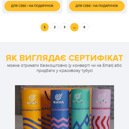
ДЛЯ СЕБЕ / НА ПОДАРУНОК
ДЛЯ СЕБЕ / НА ПОДАРУНОК
1 ос. / 8 занять по 1
2 500
1 ос. / 8 занять по 1
1 900
годині
грн
годині
грн
1 ос. / 12 занять по
3 700
60 хвилин
грн
1
2
3
...
6
ЯК ВИГЛЯДАЄ СЕРТИФІКАТ
можна отримати безкоштовно (у конверті чи на Email) або
придбати у красивому тубусі