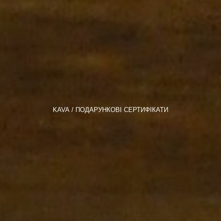
KAVA
ПОДАРУНКОВІ СЕРТИФІКАТИ