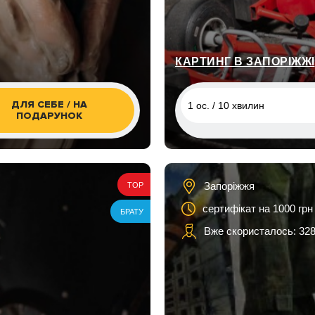
КАРТИНГ В ЗАПОРІЖЖІ
ДЛЯ СЕБЕ / НА
1 ос. / 10 хвилин
ПОДАРУНОК
1 ос. / 10 хвилин
1 ос. / 30 хвилин
Запоріжжя
TOP
2 ос. / 10 хвилин
сертифікат на 1000 грн
БРАТУ
1 ос. / 10 хвилин, електро 
Вже скористалось: 328
1 ос. / 20 хвилин, електро 
2 ос. / 10 хвилин, електро 
2 ос. / 30 хвилин