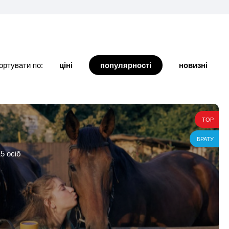
ортувати по:
ціні
популярності
новизні
TOP
БРАТУ
5 осіб