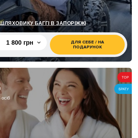
ШЛЯХОВИКУ БАГГІ В ЗАПОРІЖЖІ
1 800 грн
ДЛЯ СЕБЕ / НА
ПОДАРУНОК
1 800 грн
2 300 грн
TOP
слий +
2 000 грн
н
БРАТУ
 осіб