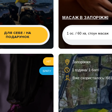
виходом до води
2 ос. / 1 година
МАСАЖ В ЗАПОРІЖЖІ
ДЛЯ СЕБЕ / НА
1 ос. / 60 хв, стоун масаж
ПОДАРУНОК
1 ос. / 60 хв, стоун масаж
1 ос. / 60 хв, загальний ма
Запоріжжя
HIT
1 ос. / 90 хв, загальний ма
1 година/ 1 баггі
БРАТУ
1 ос. / 80 хв/ фітобочка + 
Вже скористалось: 68
масаж
1 ос. / 110 хв/ фітобочка +
масаж