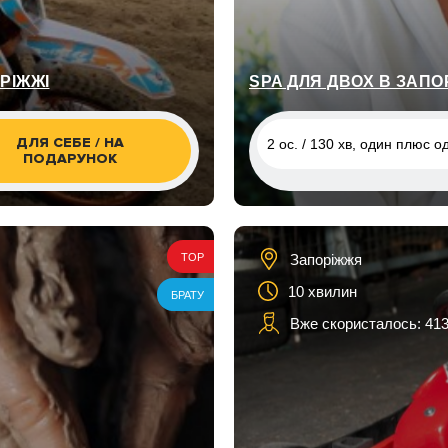
РІЖЖІ
SPA ДЛЯ ДВОХ В ЗАПО
ДЛЯ СЕБЕ / НА
2 ос. / 130 хв, один плюс о
ПОДАРУНОК
2 ос. / 130 хв, один плюс о
2 ос. / 130 хв, пінний дует
Запоріжжя
TOP
2 ос. / 130 хв, любов та мо
10 хвилин
БРАТУ
2 ос. / 180 хв, турецький т
Вже скористалось: 413