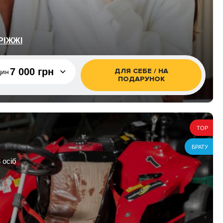
РІЖЖІ
7 000 грн
ДЛЯ СЕБЕ / НА
дин
ПОДАРУНОК
дин
7 000 грн
6 800 грн
TOP
ре
8 900 грн
БРАТУ
андем
9 000 грн
 осіб