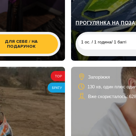
ПРОГУЛЯНКА НА ПОЗА
ДЛЯ СЕБЕ / НА
1 ос. / 1 година/ 1 баггі
ПОДАРУНОК
1 ос. / 1 година/ 1 баггі
2 ос. / 1 година/ 1 баггі
Запоріжжя
TOP
2 ос. / 1 год/ 1 баггі / доро
дитина
130 хв, один плюс оди
БРАТУ
Вже скористалось: 628