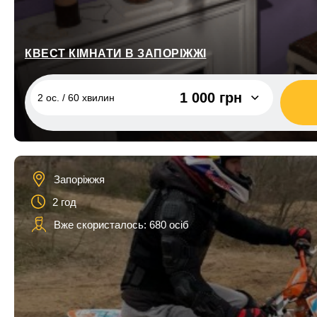
1 ос. / 2 години, 1 квадроцикл
2 200 грн
КВЕСТ КІМНАТИ В ЗАПОРІЖЖІ
1 000 грн
2 ос. / 60 хвилин
2 ос. / 60 хвилин
1 000 грн
Запоріжжя
2 год
Вже скористалось: 680 осіб