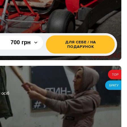
700 грн
ДЛЯ СЕБЕ / НА
ПОДАРУНОК
700 грн
1 600 грн
TOP
1 400 грн
БРАТУ
картинг
500 грн
 осіб
картинг
900 грн
картинг
1 000 грн
3 200 грн