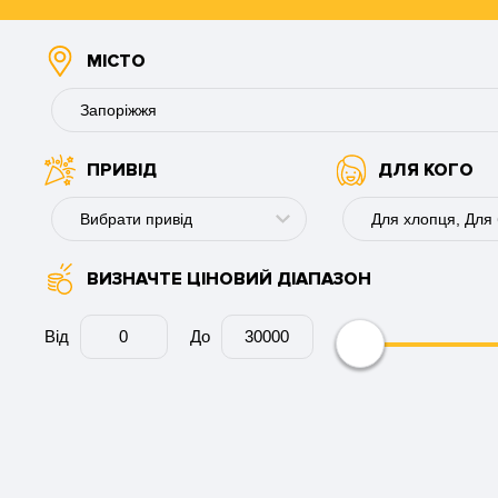
МІСТО
Запоріжжя
ПРИВІД
ДЛЯ КОГО
Буковель
Вінниця
Вибрати привід
Для хлопця, Для
Дніпро
ВИЗНАЧТЕ ЦІНОВИЙ ДІАПАЗОН
День народження
Для хлопця
Запоріжжя
Річниця
Для дівчини
Від
До
Кам'янське
Ювілей
Для пари
Київ
Весілля
Для колеги
Кременчук
День ангела
Для чоловіка
Кривий Ріг