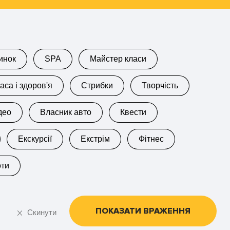
инок
SPA
Майстер класи
аса і здоров'я
Стрибки
Творчість
део
Власник авто
Квести
Екскурсії
Екстрім
Фітнес
оти
ПОКАЗАТИ ВРАЖЕННЯ
Скинути