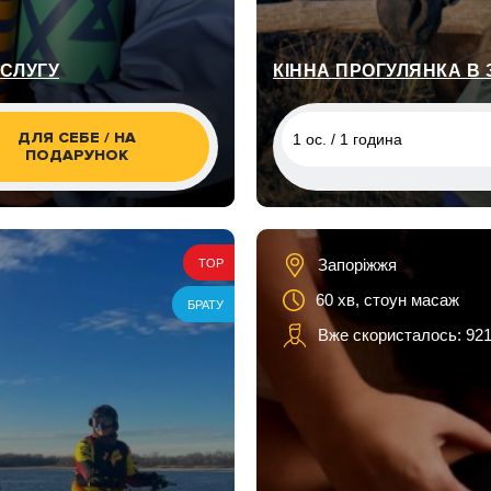
ОСЛУГУ
КІННА ПРОГУЛЯНКА В 
ДЛЯ СЕБЕ / НА
1 ос. / 1 година
ПОДАРУНОК
1 ос. / 1 година
1 ос. / 1 година, Хортиця
Запоріжжя
TOP
1 ос. / 1,5 години, Хортиця
до води
60 хв, стоун масаж
БРАТУ
Вже скористалось: 92
1 ос. / 2 години, Хортиця п
виходом до води
2 ос. / 1 година, Хортиця
2 ос. / 1,5 години, Хортиця
до води
2 ос. / 2 години, Хортиця п