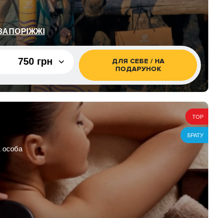
ЗАПОРІЖЖІ
750 грн
ДЛЯ СЕБЕ / НА
ПОДАРУНОК
750 грн
750 грн
TOP
 з виходом
1 050 грн
БРАТУ
1 особа
о скелях з
1 350 грн
1 500 грн
 з виходом
2 100 грн
о скелях з