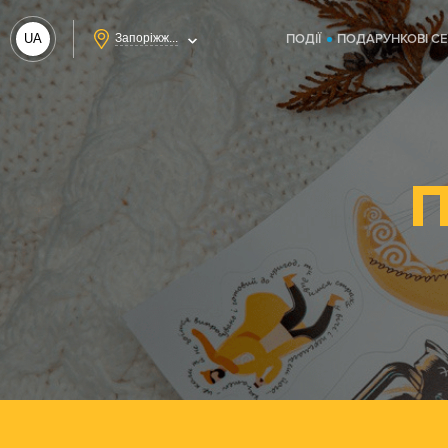
UA
Запоріжж...
ПОДІЇ
ПОДАРУНКОВІ С
RU