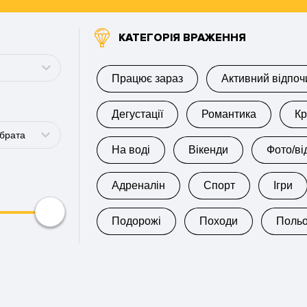
КАТЕГОРІЯ ВРАЖЕННЯ
Працює зараз
Активний відпоч
Дегустації
Романтика
Кр
 брата
На воді
Вікенди
Фото/ві
Адреналін
Спорт
Ігри
Подорожі
Походи
Поль