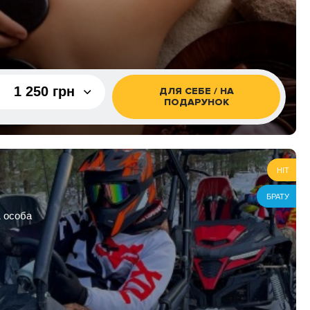
2 700 грн
1 500 грн
1 250 грн
ДЛЯ СЕБЕ / НА
ПОДАРУНОК
1 250 грн
саж
950 грн
HIT
саж
1 250 грн
БРАТУ
загальний
1 450 грн
1 особа
 загальний
1 700 грн