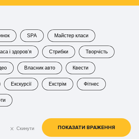
инок
SPA
Майстер класи
аса і здоров'я
Стрибки
Творчість
део
Власник авто
Квести
Екскурсії
Екстрім
Фітнес
оти
ПОКАЗАТИ ВРАЖЕННЯ
Скинути