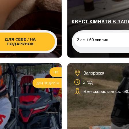
КВЕСТ КІМНАТИ В ЗАП
ДЛЯ СЕБЕ / НА
2 ос. / 60 хвилин
ПОДАРУНОК
2 ос. / 60 хвилин
Запоріжжя
HIT
2 год
ДЛЯ ПОДРУГИ
Вже скористалось: 680