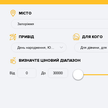
МІСТО
Запоріжжя
ПРИВІД
ДЛЯ КОГО
Буковель
Вінниця
День народження, Ювілей, Повноліття, Закінчення школи, Миколая, Новий рік, 8 березня
Дніпро
ВИЗНАЧТЕ ЦІНОВИЙ ДІАПАЗОН
День народження
Для хлопця
Запоріжжя
Річниця
Для дівчини
Від
До
Кам'янське
Ювілей
Для пари
Київ
Весілля
Для колеги
Кременчук
День ангела
Для чоловіка
Кривий Ріг