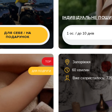
виходом до води
2 ос. / 1 година
ІНДИВІДУАЛЬНЕ ПОШИ
ДЛЯ СЕБЕ / НА
1 ос. / до 10 днів
ПОДАРУНОК
1 ос. / до 10 днів
1 ос. / до 10 днів
Запоріжжя
TOP
1 ос. / до 10 днів
60 хвилин
ДЛЯ ПОДРУГИ
Вже скористалось: 725