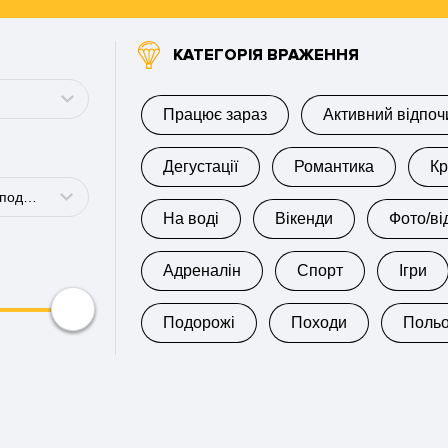
КАТЕГОРІЯ ВРАЖЕННЯ
Працює зараз
Активний відпоч
Дегустації
Романтика
Кр
Для дівчини, для подруги
На воді
Вікенди
Фото/ві
Адреналін
Спорт
Ігри
Подорожі
Походи
Поль