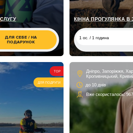
ОСЛУГУ
КІННА ПРОГУЛЯНКА В 
ДЛЯ СЕБЕ / НА
1 ос. / 1 година
ПОДАРУНОК
1 ос. / 1 година
1 ос. / 1 година, Хортиця
Дніпро, Запоріжжя, Хар
TOP
1 ос. / 1,5 години, Хортиця
Кропивницький, Кривий
до води
ДЛЯ ПОДРУГИ
до 10 днів
1 ос. / 2 години, Хортиця п
Вже скористалось: 967
виходом до води
2 ос. / 1 година, Хортиця
2 ос. / 1,5 години, Хортиця
до води
2 ос. / 2 години, Хортиця п