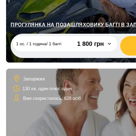
ПРОГУЛЯНКА НА ПОЗАШЛЯХОВИКУ БАГГІ В ЗА
1 800 грн
1 ос. / 1 година/ 1 баггі
1 ос. / 1 година/ 1 баггі
1 800 грн
2 ос. / 1 година/ 1 баггі
2 300 грн
Запоріжжя
2 ос. / 1 год/ 1 баггі / дорослий +
2 000 грн
дитина
130 хв, один плюс один
Вже скористалось: 628 осіб