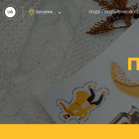
UA
Запоріжж...
ПОДІЇ
ПОДАРУНКОВІ С
RU