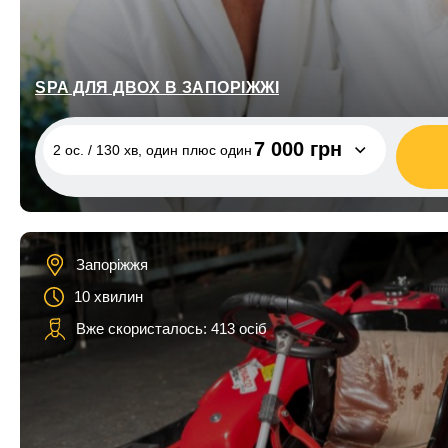
SPA ДЛЯ ДВОХ В ЗАПОРІЖЖІ
7 000 грн
2 ос. / 130 хв, один плюс один
2 ос. / 130 хв, один плюс один
7 000 грн
2 ос. / 130 хв, пінний дует
6 800 грн
Запоріжжя
2 ос. / 130 хв, любов та море
8 900 грн
10 хвилин
2 ос. / 180 хв, турецький тандем
9 000 грн
Вже скористалось: 413 осіб