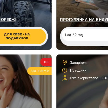
ПОРІЖЖІ
ПРОГУЛЯНКА НА ЕНДУ
ДЛЯ СЕБЕ / НА
1 ос. / 2 год
ПОДАРУНОК
1 ос. / 2 год
2 ос. / 2 год
Запоріжжя
TOP
3 ос. / 2 год
1,5 години
ДЛЯ ПОДРУГИ
Вже скористалось: 516