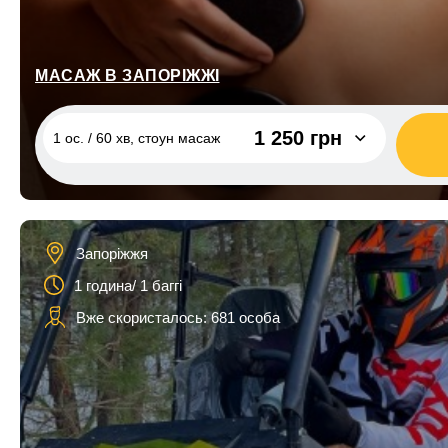
1 ос. / 2 години, 1 квадроцикл
2 200 грн
МАСАЖ В ЗАПОРІЖЖІ
1 250 грн
1 ос. / 60 хв, стоун масаж
1 ос. / 60 хв, стоун масаж
1 250 грн
1 ос. / 60 хв, загальний масаж
950 грн
Запоріжжя
1 ос. / 90 хв, загальний масаж
1 250 грн
1 година/ 1 баггі
1 ос. / 80 хв/ фітобочка + загальний
1 450 грн
Вже скористалось: 681 особа
масаж
1 ос. / 110 хв/ фітобочка + загальний
1 700 грн
масаж