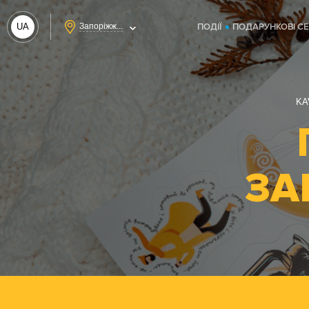
UA
Запоріжж...
ПОДІЇ
ПОДАРУНКОВІ С
RU
KA
ЗА