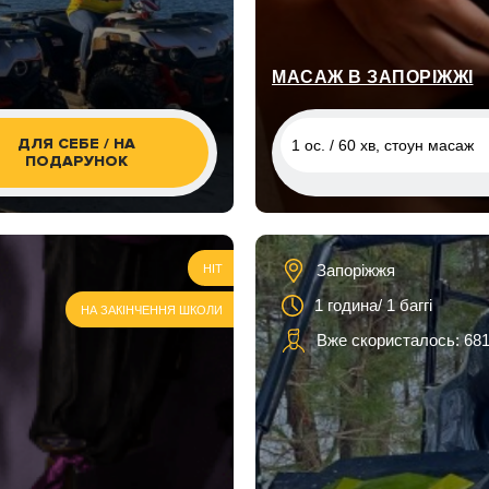
виходом до води
2 ос. / 1 година
МАСАЖ В ЗАПОРІЖЖІ
ДЛЯ СЕБЕ / НА
1 ос. / 60 хв, стоун масаж
ПОДАРУНОК
1 ос. / 60 хв, стоун масаж
1 ос. / 60 хв, загальний ма
Запоріжжя
HIT
1 ос. / 90 хв, загальний ма
1 година/ 1 баггі
НА ЗАКІНЧЕННЯ ШКОЛИ
1 ос. / 80 хв/ фітобочка + 
Вже скористалось: 68
масаж
1 ос. / 110 хв/ фітобочка +
масаж