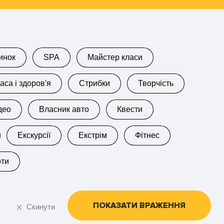
инок
SPA
Майстер класи
аса і здоров'я
Стрибки
Творчість
део
Власник авто
Квести
Екскурсії
Екстрім
Фітнес
оти
ПОКАЗАТИ ВРАЖЕННЯ
Скинути