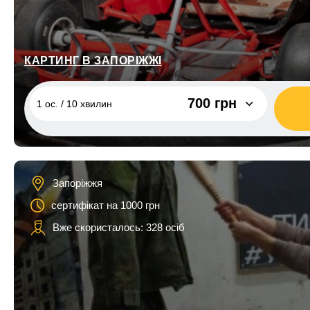
КАРТИНГ В ЗАПОРІЖЖІ
700 грн
1 ос. / 10 хвилин
1 ос. / 10 хвилин
700 грн
1 ос. / 30 хвилин
1 600 грн
Запоріжжя
2 ос. / 10 хвилин
1 400 грн
сертифікат на 1000 грн
1 ос. / 10 хвилин, електро картинг
500 грн
Вже скористалось: 328 осіб
1 ос. / 20 хвилин, електро картинг
900 грн
2 ос. / 10 хвилин, електро картинг
1 000 грн
2 ос. / 30 хвилин
3 200 грн