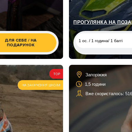
ПРОГУЛЯНКА НА ПОЗА
ДЛЯ СЕБЕ / НА
1 ос. / 1 година/ 1 баггі
ПОДАРУНОК
1 ос. / 1 година/ 1 баггі
2 ос. / 1 година/ 1 баггі
Запоріжжя
TOP
2 ос. / 1 год/ 1 баггі / доро
дитина
1,5 години
НА ЗАКІНЧЕННЯ ШКОЛИ
Вже скористалось: 516