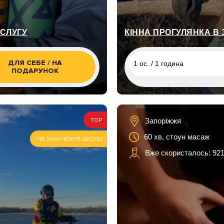
ОСЛУГУ
КІННА ПРОГУЛЯНКА В 
ДЛЯ СЕБЕ / НА
1 ос. / 1 година
ПОДАРУНОК
1 ос. / 1 година
1 ос. / 1 година, Хортиця
Запоріжжя
TOP
1 ос. / 1,5 години, Хортиця
до води
60 хв, стоун масаж
НА ЗАКІНЧЕННЯ ШКОЛИ
Вже скористалось: 92
1 ос. / 2 години, Хортиця п
виходом до води
2 ос. / 1 година, Хортиця
2 ос. / 1,5 години, Хортиця
до води
2 ос. / 2 години, Хортиця п