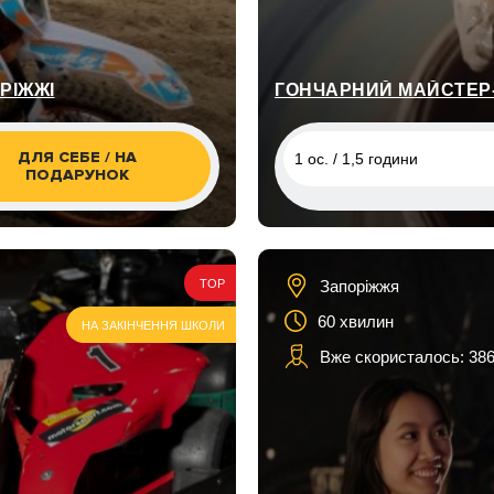
РІЖЖІ
ГОНЧАРНИЙ МАЙСТЕР-
ДЛЯ СЕБЕ / НА
1 ос. / 1,5 години
ПОДАРУНОК
1 ос. / 1,5 години
2 ос. / 1,5 години
Запоріжжя
TOP
60 хвилин
НА ЗАКІНЧЕННЯ ШКОЛИ
Вже скористалось: 386