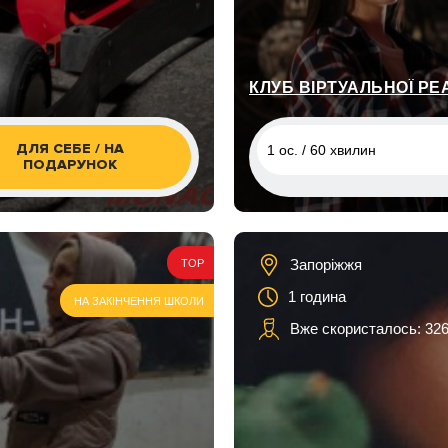
КЛУБ ВІРТУАЛЬНОЇ РЕ
ДЛЯ СЕБЕ / НА
1 ос. / 60 хвилин
ПОДАРУНОК
1 ос. / 60 хвилин
2 ос. / 60 хвилин
Запоріжжя
TOP
1 година
НА ЗАКІНЧЕННЯ ШКОЛИ
Вже скористалось: 326