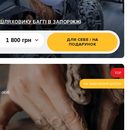
ШЛЯХОВИКУ БАГГІ В ЗАПОРІЖЖІ
1 800 грн
ДЛЯ СЕБЕ / НА
ПОДАРУНОК
1 800 грн
2 300 грн
TOP
слий +
2 000 грн
НА ЗАКІНЧЕННЯ ШКОЛИ
 осіб