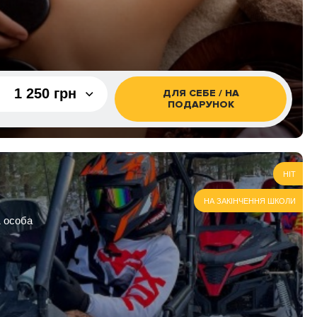
2 700 грн
1 500 грн
1 250 грн
ДЛЯ СЕБЕ / НА
ПОДАРУНОК
1 250 грн
саж
950 грн
HIT
саж
1 250 грн
НА ЗАКІНЧЕННЯ ШКОЛИ
загальний
1 450 грн
1 особа
 загальний
1 700 грн