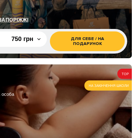
ЗАПОРІЖЖІ
750 грн
ДЛЯ СЕБЕ / НА
ПОДАРУНОК
750 грн
750 грн
TOP
 з виходом
1 050 грн
НА ЗАКІНЧЕННЯ ШКОЛИ
1 особа
о скелях з
1 350 грн
1 500 грн
 з виходом
2 100 грн
о скелях з