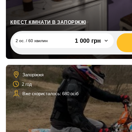
1 ос. / 2 години, 1 квадроцикл
2 200 грн
КВЕСТ КІМНАТИ В ЗАПОРІЖЖІ
1 000 грн
2 ос. / 60 хвилин
2 ос. / 60 хвилин
1 000 грн
Запоріжжя
2 год
Вже скористалось: 680 осіб