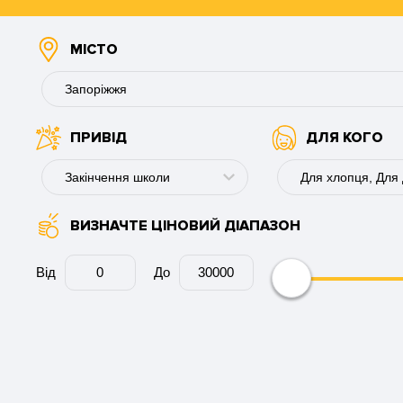
МІСТО
Запоріжжя
ПРИВІД
ДЛЯ КОГО
Буковель
Вінниця
Закінчення школи
Дніпро
ВИЗНАЧТЕ ЦІНОВИЙ ДІАПАЗОН
День народження
Для хлопця
Запоріжжя
Річниця
Для дівчини
Від
До
Кам'янське
Ювілей
Для пари
Київ
Весілля
Для колеги
Кременчук
День ангела
Для чоловіка
Кривий Ріг