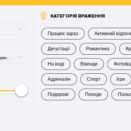
КАТЕГОРІЯ ВРАЖЕННЯ
Працює зараз
Активний відпоч
Дегустації
Романтика
Кр
Для хлопця, Для дівчини, Для дитини, Для сестри, Для брата, Для підлітка, для подруги, для друга, для сина, для дочки
На воді
Вікенди
Фото/ві
Адреналін
Спорт
Ігри
Подорожі
Походи
Поль