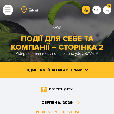
0
Одеса
KAVA
ПОДІЇ ДЛЯ СЕБЕ ТА
КОМПАНІЇ ― СТОРІНКА 2
Обирай активний відпочинок з клубом KAVA™
ПІДБІР ПОДІЙ ЗА ПАРАМЕТРАМИ
ОБЕРІТЬ ДАТУ
СЕРПЕНЬ,
2026
ПН
ВТ
СР
ЧТ
ПТ
СБ
НД