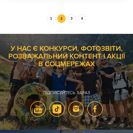
1
2
3
4
У НАС Є КОНКУРСИ, ФОТОЗВІТИ,
РОЗВАЖАЛЬНИЙ КОНТЕНТ І АКЦІЇ
В СОЦМЕРЕЖАХ
ПІДПИСУЙТЕСЬ ЗАРАЗ