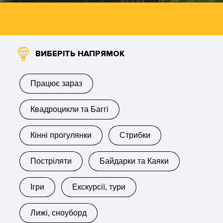
ВИБЕРІТЬ НАПРЯМОК
Працює зараз
Квадроцикли та Баггi
Кінні прогулянки
Стрибки
Постріляти
Байдарки та Каяки
Ігри
Екскурсії, тури
Лижі, сноуборд