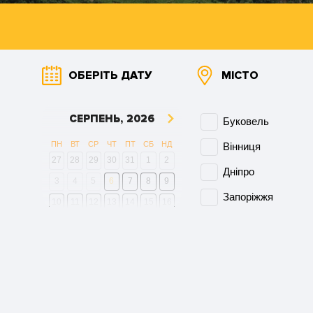
ОБЕРІТЬ ДАТУ
МІСТО
СЕРПЕНЬ,
2026
Буковель
ПН
ВТ
СР
ЧТ
ПТ
СБ
НД
Вінниця
27
28
29
30
31
1
2
Дніпро
3
4
5
6
7
8
9
Запоріжжя
10
11
12
13
14
15
16
Кам'янське
17
18
19
20
21
22
23
24
25
26
27
28
29
30
Київ
31
1
2
3
4
5
6
Кременчук
Очистити
Кривий Ріг