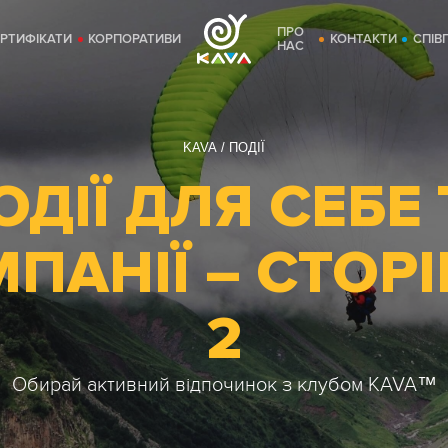
ПРО
ЕРТИФІКАТИ
КОРПОРАТИВИ
КОНТАКТИ
СПІВ
НАС
KAVA
ПОДІЇ
ОДІЇ ДЛЯ СЕБЕ 
ПАНІЇ ― СТОР
2
Обирай активний відпочинок з клубом KAVA™