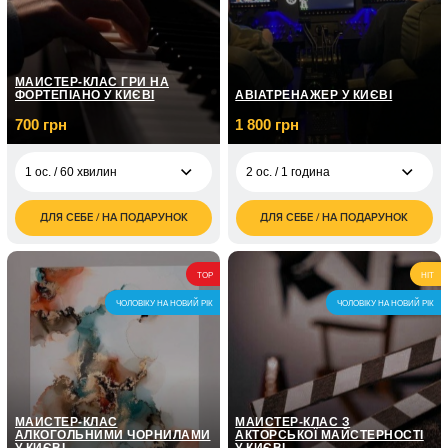
МАЙСТЕР-КЛАС ГРИ НА
ФОРТЕПІАНО У КИЄВІ
АВІАТРЕНАЖЕР У КИЄВІ
700 грн
1 800 грн
1 ос. / 60 хвилин
2 ос. / 1 година
ДЛЯ СЕБЕ / НА ПОДАРУНОК
ДЛЯ СЕБЕ / НА ПОДАРУНОК
700
1 800
1 ос. / 60 хвилин
2 ос. / 1 година
грн
грн
1 ос. / Курс гри на
5 050
TOP
HIT
фортепіано / 8
грн
занять по 1 годині
ЧОЛОВІКУ НА НОВИЙ РІК
ЧОЛОВІКУ НА НОВИЙ РІК
1 ос. / Курс гри на
7 150
фортепіано / 12
грн
занять по 1 годині
МАЙСТЕР-КЛАС
МАЙСТЕР-КЛАС З
АЛКОГОЛЬНИМИ ЧОРНИЛАМИ
АКТОРСЬКОЇ МАЙСТЕРНОСТІ