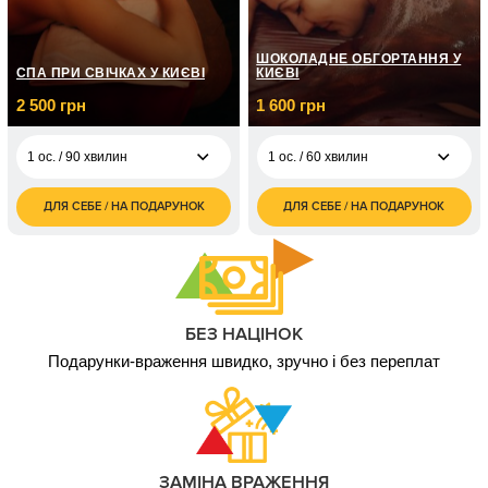
бойовий калібр
грн
1 ос. / До 2 годин/ 3
5 000
види зброї
грн
ШОКОЛАДНЕ ОБГОРТАННЯ У
СПА ПРИ СВІЧКАХ У КИЄВІ
КИЄВІ
2 ос. / До 2 годин/3
10 000
2 500 грн
1 600 грн
види зброї
грн
1 ос. / 90 хвилин
1 ос. / 60 хвилин
ДЛЯ СЕБЕ / НА ПОДАРУНОК
ДЛЯ СЕБЕ / НА ПОДАРУНОК
2 500
1 600
1 ос. / 90 хвилин
1 ос. / 60 хвилин
грн
грн
5 000
2 ос. / 90 хвилин
грн
БЕЗ НАЦІНОК
Подарунки-враження швидко, зручно і без переплат
ЗАМІНА ВРАЖЕННЯ