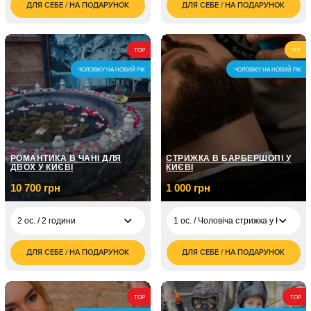
ДЛЯ СЕБЕ / НА ПОДАРУНОК
ДЛЯ СЕБЕ / НА ПОДАРУНОК
1 400
700
4 ос. / 1 година
1 ос. / 60 хвилин
грн
грн
1 ос. / Курс з вокалу /
5 050
8 занять по 1 годині
грн
TOP
HIT
ЧОЛОВІКУ НА НОВИЙ РІК
ЧОЛОВІКУ НА НОВИЙ РІК
1 ос. / Курс вокалу /
7 150
12 занять по 1
грн
годині
РОМАНТИКА В ЧАНІ ДЛЯ
СТРИЖКА В БАРБЕРШОПІ У
ДВОХ У КИЄВІ
КИЄВІ
10 700 грн
1 000 грн
2 ос. / 2 години
1 ос. / Чоловіча стрижка у Києві/ Д
ДЛЯ СЕБЕ / НА ПОДАРУНОК
ДЛЯ СЕБЕ / НА ПОДАРУНОК
10 700
1 ос. / Чоловіча
2 ос. / 2 години
1 000
грн
стрижка у Києві/ До 1
грн
години
TOP
TOP
1 ос. / Моделювання
500
бороди та вус у