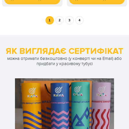
4 100
1 450
2 ос. / 2 години
1 ос. / 60 хвилин
грн
грн
1
2
3
4
ЯК ВИГЛЯДАЄ СЕРТИФІКАТ
можна отримати безкоштовно (у конверті чи на Email) або
придбати у красивому тубусі