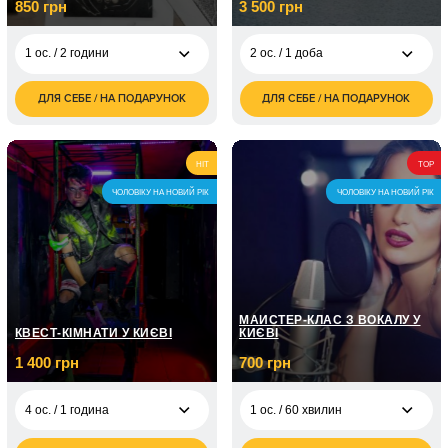
850 грн
3 500 грн
1 ос. / 2 години
2 ос. / 1 доба
ДЛЯ СЕБЕ / НА ПОДАРУНОК
ДЛЯ СЕБЕ / НА ПОДАРУНОК
850
3 500
1 ос. / 2 години
2 ос. / 1 доба
грн
грн
1 700
7 000
2 ос. / 2 години
2 ос. / 2 доби
грн
грн
HIT
TOP
ЧОЛОВІКУ НА НОВИЙ РІК
ЧОЛОВІКУ НА НОВИЙ РІК
МАЙСТЕР-КЛАС З ВОКАЛУ У
КВЕСТ-КІМНАТИ У КИЄВІ
КИЄВІ
1 400 грн
700 грн
4 ос. / 1 година
1 ос. / 60 хвилин