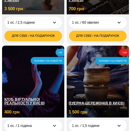
У КИЄВІ
У КИЄВІ
3 500 грн
700 грн
1 ос. / 2,5 години
1 ос. / 60 хвилин
ДЛЯ СЕБЕ / НА ПОДАРУНОК
ДЛЯ СЕБЕ / НА ПОДАРУНОК
3 500
700
1 ос. / 2,5 години
1 ос. / 60 хвилин
грн
грн
7 000
1 ос. / 8 занять по 1
4 350
2 ос. / 2,5 години
VIP
TOP
грн
годині
грн
ЧОЛОВІКУ НА НОВИЙ РІК
ЧОЛОВІКУ НА НОВИЙ РІК
1 ос. / 12 занять по 1
7 150
годині
грн
1 ос. / 3 заняття по 1
2 100
годині
грн
КЛУБ ВІРТУАЛЬНОЇ
РЕАЛЬНОСТІ У КИЄВІ
ПУЕРНА ЦЕРЕМОНІЯ В КИЄВІ
400 грн
1 500 грн
1 ос. / 1 година
1 ос. / 1,5 години