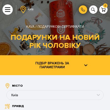
0
Київ
KAVA
ПОДАРУНКОВІ СЕРТИФІКАТИ
ПОДАРУНКИ НА НОВИЙ
РІК ЧОЛОВІКУ
ПІДБІР ВРАЖЕНЬ ЗА
ПАРАМЕТРАМИ
МІСТО
Київ
ПРИВІД
Буковель