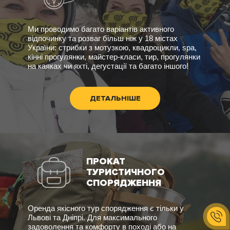
Ми проводимо багато варіантів активного
відпочинку та розваг більш ніж у 18 містах
України: стрибки з мотузкою, квадроцикли, spa,
кінні прогулянки, майстер-класи, тир, прогулянки
на каяках чи яхті, дегустації та багато іншого!
ДЕТАЛЬНІШЕ
ПРОКАТ
ТУРИСТИЧНОГО
СПОРЯДЖЕННЯ
Оренда якісного тур спорядження є тільки у
Львові та Дніпрі. Для максимального
задоволення та комфорту в поході або на