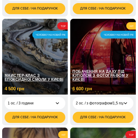
ДЛЯ СЕБЕ / НА ПОДАРУНОК
ДЛЯ СЕБЕ / НА ПОДАРУНОК
400
1 500
1 ос. / 1 година
1 ос. / 1,5 години
грн
грн
800
3 000
2 ос. / 1 година
2 ос. / 1,5 години
TOP
HIT
грн
грн
ЧОЛОВІКУ НА НОВИЙ РІК
ЧОЛОВІКУ НА НОВИЙ РІК
1 200
3 ос. / 1 година
грн
1 600
4 ос. / 1 година
грн
ПОБАЧЕННЯ НА ДАХУ ПІД
МАЙСТЕР-КЛАС З
КУПОЛОМ З ФОТОГРАФОМ У
ЕПОКСИДНОЇ СМОЛИ У КИЄВІ
КИЄВІ
4 500 грн
6 600 грн
1 ос. / 3 години
2 ос. / з фотографом/1,5 години
ДЛЯ СЕБЕ / НА ПОДАРУНОК
ДЛЯ СЕБЕ / НА ПОДАРУНОК
4 500
2 ос. / з
1 ос. / 3 години
6 600
грн
фотографом/1,5
грн
години
9 000
2 ос. / 3 години
HIT
TOP
грн