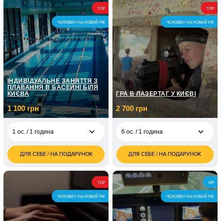
7 500
4 000
2 ос. / 2 години
2 ос. / 90 хвилин
TOP
TOP
грн
грн
ЧОЛОВІКУ НА НОВИЙ РІК
ЧОЛОВІКУ НА НОВИЙ РІК
ІНДИВІДУАЛЬНЕ ЗАНЯТТЯ З
ПЛАВАННЯ В БАСЕЙНІ БІЛЯ
КИЄВА
ГРА В ЛАЗЕРТАГ У КИЄВІ
1 100 грн
2 700 грн
1 ос. / 1 година
6 ос. / 1 година
ДЛЯ СЕБЕ / НА ПОДАРУНОК
ДЛЯ СЕБЕ / НА ПОДАРУНОК
1 100
2 700
1 ос. / 1 година
6 ос. / 1 година
грн
грн
4 800
1 ос. / Для дитини/1
950
6 ос. / 2 години
TOP
VIP
грн
година
грн
ЧОЛОВІКУ НА НОВИЙ РІК
ЧОЛОВІКУ НА НОВИЙ РІК