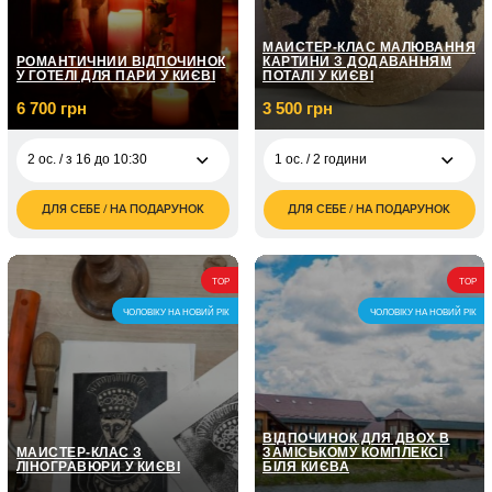
МАЙСТЕР-КЛАС МАЛЮВАННЯ
РОМАНТИЧНИЙ ВІДПОЧИНОК
КАРТИНИ З ДОДАВАННЯМ
У ГОТЕЛІ ДЛЯ ПАРИ У КИЄВІ
ПОТАЛІ У КИЄВІ
6 700 грн
3 500 грн
2 ос. / з 16 до 10:30
1 ос. / 2 години
ДЛЯ СЕБЕ / НА ПОДАРУНОК
ДЛЯ СЕБЕ / НА ПОДАРУНОК
6 700
3 500
2 ос. / з 16 до 10:30
1 ос. / 2 години
грн
грн
TOP
TOP
ЧОЛОВІКУ НА НОВИЙ РІК
ЧОЛОВІКУ НА НОВИЙ РІК
ВІДПОЧИНОК ДЛЯ ДВОХ В
МАЙСТЕР-КЛАС З
ЗАМІСЬКОМУ КОМПЛЕКСІ
ЛІНОГРАВЮРИ У КИЄВІ
БІЛЯ КИЄВА