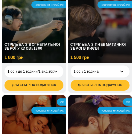
авто/ 2 години
грн
ЧОЛОВІКУ НА НОВИЙ РІК
ЧОЛОВІКУ НА НОВИЙ РІК
1 ос. / Курс
екстремального
21 000
водіння/6 занять по 2
грн
год
СТРІЛЬБА З ВОГНЕПАЛЬНОЇ
СТРІЛЬБА З ПНЕВМАТИЧНОЇ
ЗБРОЇ У КИЄВІ/1800
ЗБРОЇ В КИЄВІ
1 800 грн
1 500 грн
1 ос. / до 1 години/1 вид зброї
1 ос. / 1 година
ДЛЯ СЕБЕ / НА ПОДАРУНОК
ДЛЯ СЕБЕ / НА ПОДАРУНОК
1 500
1 ос. / до 1 години/1
1 800
1 ос. / 1 година
грн
вид зброї
грн
1 800
2 ос. / 1 година
2 ос. / до 1 години/1
3 600
VIP
VIP
грн
вид зброї
грн
ЧОЛОВІКУ НА НОВИЙ РІК
ЧОЛОВІКУ НА НОВИЙ РІК
1 ос. / до 1 години/
3 000
бойовий калібр
грн
2 ос. / до 1 години/
6 000