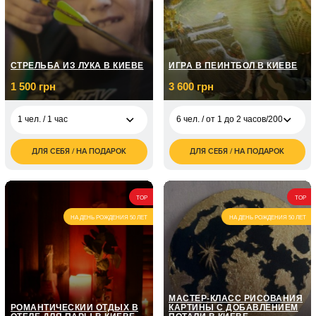
СТРЕЛЬБА ИЗ ЛУКА В КИЕВЕ
ИГРА В ПЕЙНТБОЛ В КИЕВЕ
1 500 грн
3 600 грн
1 чел. / 1 час
6 чел. / от 1 до 2 часов/200 шаров
ДЛЯ СЕБЯ / НА ПОДАРОК
ДЛЯ СЕБЯ / НА ПОДАРОК
1 500
6 чел. / от 1 до 2
3 600
1 чел. / 1 час
грн
часов/200 шаров
грн
1 800
2 чел. / 1 час
6 чел. / от 1 до 2
4 500
грн
TOP
TOP
часов/300 шаров
грн
НА ДЕНЬ РОЖДЕНИЯ 50 ЛЕТ
НА ДЕНЬ РОЖДЕНИЯ 50 ЛЕТ
6 чел. / от 1 до 2
6 000
часов/500 шаров
грн
МАСТЕР-КЛАСС РИСОВАНИЯ
РОМАНТИЧЕСКИЙ ОТДЫХ В
КАРТИНЫ С ДОБАВЛЕНИЕМ