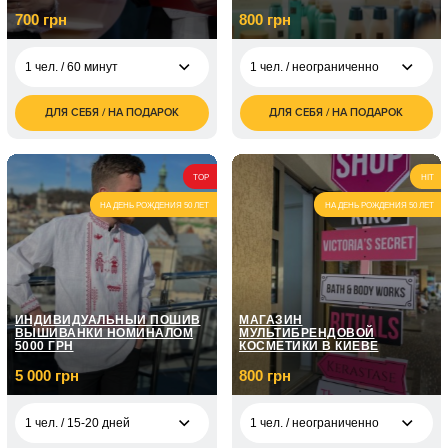
700 грн
800 грн
1 чел. / 60 минут
1 чел. / неограниченно
ДЛЯ СЕБЯ / НА ПОДАРОК
ДЛЯ СЕБЯ / НА ПОДАРОК
700
1 чел. /
800
1 чел. / 60 минут
грн
неограниченно
грн
1 чел. / Курс
1 чел. /
1 200
ораторского
5 050
TOP
HIT
неограниченно
грн
мастерства / 8
грн
занятий по 1 часу
НА ДЕНЬ РОЖДЕНИЯ 50 ЛЕТ
НА ДЕНЬ РОЖДЕНИЯ 50 ЛЕТ
1 чел. /
1 600
неограниченно
грн
1 чел. / Курс
ораторского
7 150
мастерства / 12
грн
1 чел. /
2 000
занятий по 1 часу
неограниченно
грн
ИНДИВИДУАЛЬНЫЙ ПОШИВ
МАГАЗИН
ВЫШИВАНКИ НОМИНАЛОМ
МУЛЬТИБРЕНДОВОЙ
5000 ГРН
КОСМЕТИКИ В КИЕВЕ
5 000 грн
800 грн
1 чел. / 15-20 дней
1 чел. / неограниченно