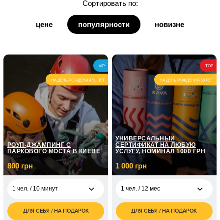
Сортировать по:
для дедушки
цене
популярности
новизне
для бабушки
для кумы
VIP
TOP
для кума
НА ДЕНЬ РОЖДЕНИЯ 50 ЛЕТ
НА ДЕНЬ РОЖДЕНИЯ 50 ЛЕТ
УНИВЕРСАЛЬНЫЙ
РОУП-ДЖАМПИНГ С
СЕРТИФИКАТ НА ЛЮБУЮ
ПАРКОВОГО МОСТА В КИЕВЕ
УСЛУГУ, НОМИНАЛ 1000 ГРН
800 грн
1 000 грн
1 чел. / 10 минут
1 чел. / 12 мес
ДЛЯ СЕБЯ / НА ПОДАРОК
ДЛЯ СЕБЯ / НА ПОДАРОК
800
1 000
1 чел. / 10 минут
1 чел. / 12 мес
грн
грн