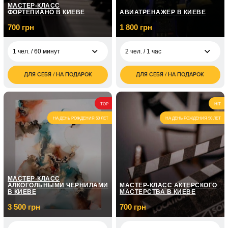
МАСТЕР-КЛАСС
ФОРТЕПИАНО В КИЕВЕ
АВИАТРЕНАЖЕР В КИЕВЕ
700 грн
1 800 грн
1 чел. / 60 минут
2 чел. / 1 час
ДЛЯ СЕБЯ / НА ПОДАРОК
ДЛЯ СЕБЯ / НА ПОДАРОК
700
1 800
1 чел. / 60 минут
2 чел. / 1 час
грн
грн
1 чел. / Курс
5 050
TOP
HIT
фортепиано / 8
грн
занятий по 1 часу
НА ДЕНЬ РОЖДЕНИЯ 50 ЛЕТ
НА ДЕНЬ РОЖДЕНИЯ 50 ЛЕТ
1 чел. / Курс
7 150
фортепиано / 12
грн
занятий по 1 часу
МАСТЕР-КЛАСС
АЛКОГОЛЬНЫМИ ЧЕРНИЛАМИ
МАСТЕР-КЛАСС АКТЕРСКОГО
В КИЕВЕ
МАСТЕРСТВА В КИЕВЕ
3 500 грн
700 грн