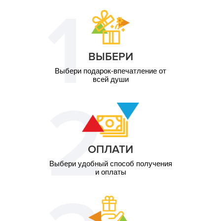
2 чел. /
1 900
Романтический
грн
завтрак\1 час
2 чел. /
7 300
Кинопросмотр на
ВЫБЕРИ
грн
крыше\2 часа
Выбери подарок-впечатление от
всей души
ОПЛАТИ
Выбери удобный способ получения
и оплаты