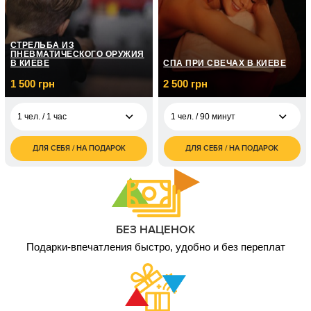
2 чел. / до 1 часа/
6 000
боевой калибр
грн
1 чел. / До 2 часов/ 3
5 000
СТРЕЛЬБА ИЗ
вида оружия
грн
ПНЕВМАТИЧЕСКОГО ОРУЖИЯ
В КИЕВЕ
СПА ПРИ СВЕЧАХ В КИЕВЕ
2 чел. / До 2 часов/3
10 000
1 500 грн
2 500 грн
вида оружия
грн
1 чел. / 1 час
1 чел. / 90 минут
ДЛЯ СЕБЯ / НА ПОДАРОК
ДЛЯ СЕБЯ / НА ПОДАРОК
1 500
2 500
1 чел. / 1 час
1 чел. / 90 минут
грн
грн
1 800
5 000
2 чел. / 1 час
2 чел. / 90 минут
грн
грн
БЕЗ НАЦЕНОК
Подарки-впечатления быстро, удобно и без переплат