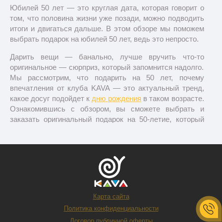
Юбилей 50 лет — это круглая дата, которая говорит о
том, что половина жизни уже позади, можно подводить
итоги и двигаться дальше. В этом обзоре мы поможем
выбрать подарок на юбилей 50 лет, ведь это непросто.
Дарить вещи — банально, лучше вручить что-то
оригинальное — сюрприз, который запомнится надолго.
Мы рассмотрим, что подарить на 50 лет, почему
впечатления от клуба KAVA — это актуальный тренд,
какое досуг подойдет к
дню рождения
в таком возрасте.
Ознакомившись с обзором, вы сможете выбрать и
заказать оригинальный подарок на 50-летие, который
принесет хорошее настроение и подчеркнет вашу
заботу о юбиляре.
Подарки на 50 лет:
Оригинальные и креативные
идеи
Карта сайта
Политика конфиденциальности
В 50-летнем возрасте люди уже хорошо знают, что им
Договор публичной оферты