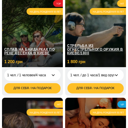
3 600
2 чел. / 60 минут
1 чел. / На
TOP
HIT
грн
3 500
собственном авто/2
грн
часа
НА ДЕНЬ РОЖДЕНИЯ 50 ЛЕТ
НА ДЕНЬ РОЖДЕНИЯ 50 ЛЕТ
1 чел. / Курс
экстремального
21 000
вождения/6 занятий
грн
по 2 часа
СТРЕЛЬБА ИЗ
СПЛАВ НА БАЙДАРКАХ ПО
ОГНЕСТРЕЛЬНОГО ОРУЖИЯ В
РЕКЕ ДЕСЕНКА В КИЕВЕ
КИЕВЕ/1800
1 200 грн
1 800 грн
1 чел. / 1 человек/4 часа
1 чел. / до 1 часа/1 вид оружия
ДЛЯ СЕБЯ / НА ПОДАРОК
ДЛЯ СЕБЯ / НА ПОДАРОК
1 чел. / 1 человек/4
1 200
1 чел. / до 1 часа/1
1 800
часа
грн
вид оружия
грн
2 400
2 чел. / до 1 часа/1
3 600
2 чел. / 4 часа
HIT
VIP
грн
вид оружия
грн
НА ДЕНЬ РОЖДЕНИЯ 50 ЛЕТ
НА ДЕНЬ РОЖДЕНИЯ 50 ЛЕТ
1 чел. / до 1 часа/
3 000
боевой калибр
грн