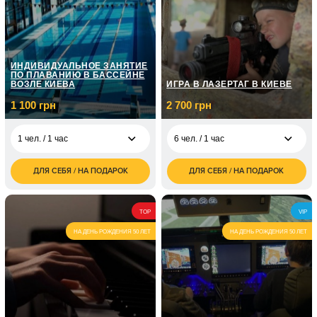
ИНДИВИДУАЛЬНОЕ ЗАНЯТИЕ
ПО ПЛАВАНИЮ В БАССЕЙНЕ
ВОЗЛЕ КИЕВА
ИГРА В ЛАЗЕРТАГ В КИЕВЕ
1 100 грн
2 700 грн
1 чел. / 1 час
6 чел. / 1 час
ДЛЯ СЕБЯ / НА ПОДАРОК
ДЛЯ СЕБЯ / НА ПОДАРОК
1 100
2 700
1 чел. / 1 час
6 чел. / 1 час
грн
грн
4 800
1 чел. / Для ребенка/1
950
6 чел. / 2 часа
TOP
VIP
грн
час
грн
НА ДЕНЬ РОЖДЕНИЯ 50 ЛЕТ
НА ДЕНЬ РОЖДЕНИЯ 50 ЛЕТ