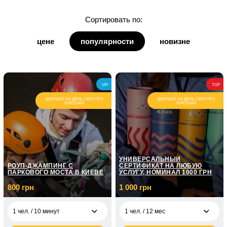
для дочки
Сортировать по:
для дедушки
цене
популярности
новизне
для бабушки
для кумы
VIP
TOP
для кума
ДЕВУШКЕ НА ДЕНЬ СВЯТОГО
ДЕВУШКЕ НА ДЕНЬ СВЯТОГО
НИКОЛАЯ
НИКОЛАЯ
УНИВЕРСАЛЬНЫЙ
РОУП-ДЖАМПИНГ С
СЕРТИФИКАТ НА ЛЮБУЮ
ПАРКОВОГО МОСТА В КИЕВЕ
УСЛУГУ, НОМИНАЛ 1000 ГРН
800 грн
1 000 грн
1 чел. / 10 минут
1 чел. / 12 мес