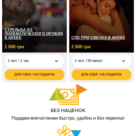
боевой калибр
грн
2 чел. / до 1 часа/
6 000
боевой калибр
грн
1 чел. / До 2 часов/ 3
5 000
СТРЕЛЬБА ИЗ
вида оружия
грн
ПНЕВМАТИЧЕСКОГО ОРУЖИЯ
В КИЕВЕ
СПА ПРИ СВЕЧАХ В КИЕВЕ
2 чел. / До 2 часов/3
10 000
1 500 грн
2 500 грн
вида оружия
грн
1 чел. / 1 час
1 чел. / 90 минут
ДЛЯ СЕБЯ / НА ПОДАРОК
ДЛЯ СЕБЯ / НА ПОДАРОК
1 500
2 500
1 чел. / 1 час
1 чел. / 90 минут
грн
грн
1 800
5 000
2 чел. / 1 час
2 чел. / 90 минут
грн
грн
БЕЗ НАЦЕНОК
Подарки-впечатления быстро, удобно и без переплат