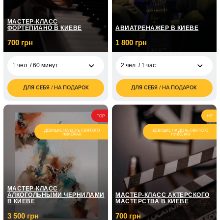
МАСТЕР-КЛАСС
ФОРТЕПИАНО В КИЕВЕ
АВИАТРЕНАЖЕР В КИЕВЕ
700 грн
1 800 грн
1 чел. / 60 минут
2 чел. / 1 час
ДЛЯ СЕБЯ / НА ПОДАРОК
ДЛЯ СЕБЯ / НА ПОДАРОК
700
1 800
1 чел. / 60 минут
2 чел. / 1 час
грн
грн
1 чел. / Курс
5 050
TOP
HIT
фортепиано / 8
грн
занятий по 1 часу
ДЕВУШКЕ НА ДЕНЬ СВЯТОГО
ДЕВУШКЕ НА ДЕНЬ СВЯТОГО
НИКОЛАЯ
НИКОЛАЯ
1 чел. / Курс
7 150
фортепиано / 12
грн
занятий по 1 часу
МАСТЕР-КЛАСС
АЛКОГОЛЬНЫМИ ЧЕРНИЛАМИ
МАСТЕР-КЛАСС АКТЕРСКОГО
В КИЕВЕ
МАСТЕРСТВА В КИЕВЕ
3 500 грн
700 грн