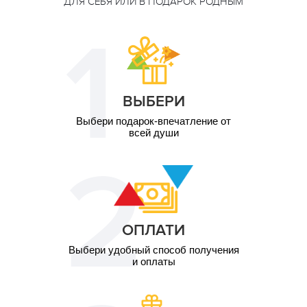
ДЛЯ СЕБЯ ИЛИ В ПОДАРОК РОДНЫМ
2 чел. / Со скрипачом
6 600
\1,5 часа
грн
2 чел. /
1 900
Романтический
грн
завтрак\1 час
2 чел. /
7 300
Кинопросмотр на
ВЫБЕРИ
грн
крыше\2 часа
Выбери подарок-впечатление от
всей души
ОПЛАТИ
Выбери удобный способ получения
и оплаты