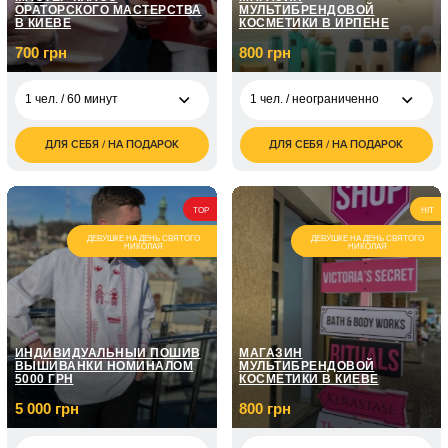
ОРАТОРСКОГО МАСТЕРСТВА
МУЛЬТИБРЕНДОВОЙ
В КИЕВЕ
КОСМЕТИКИ В ИРПЕНЕ
700 грн
800 грн
1 чел. / 60 минут
1 чел. / неограниченно
ДЛЯ СЕБЯ / НА ПОДАРОК
ДЛЯ СЕБЯ / НА ПОДАРОК
700
1 чел. /
800
1 чел. / 60 минут
грн
неограниченно
грн
1 чел. / Курс
1 чел. /
1 200
ораторского
5 050
TOP
HIT
неограниченно
грн
мастерства / 8
грн
занятий по 1 часу
ДЕВУШКЕ НА ДЕНЬ СВЯТОГО
ДЕВУШКЕ НА ДЕНЬ СВЯТОГО
НИКОЛАЯ
НИКОЛАЯ
1 чел. /
1 600
неограниченно
грн
1 чел. / Курс
ораторского
7 150
мастерства / 12
грн
1 чел. /
2 000
занятий по 1 часу
неограниченно
грн
ИНДИВИДУАЛЬНЫЙ ПОШИВ
МАГАЗИН
ВЫШИВАНКИ НОМИНАЛОМ
МУЛЬТИБРЕНДОВОЙ
5000 ГРН
КОСМЕТИКИ В КИЕВЕ
5 000 грн
800 грн