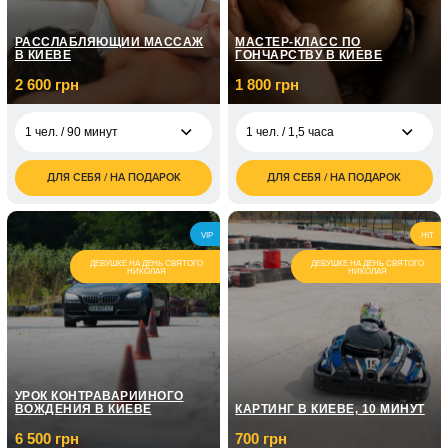
РАССЛАБЛЯЮЩИЙ МАССАЖ
МАСТЕР-КЛАСС ПО
В КИЕВЕ
ГОНЧАРСТВУ В КИЕВЕ
2 600 грн
1 800 грн
1 чел. / 90 минут
1 чел. / 1,5 часа
ДЛЯ СЕБЯ / НА ПОДАРОК
ДЛЯ СЕБЯ / НА ПОДАРОК
2 600
1 800
1 чел. / 90 минут
1 чел. / 1,5 часа
грн
грн
5 200
2 500
2 чел. / 90 минут
2 чел. / 1,5 часа
VIP
HIT
грн
грн
ДЕВУШКЕ НА ДЕНЬ СВЯТОГО
ДЕВУШКЕ НА ДЕНЬ СВЯТОГО
НИКОЛАЯ
НИКОЛАЯ
УРОК КОНТРАВАРИЙНОГО
ВОЖДЕНИЯ В КИЕВЕ
КАРТИНГ В КИЕВЕ, 10 МИНУТ
6 500 грн
700 грн