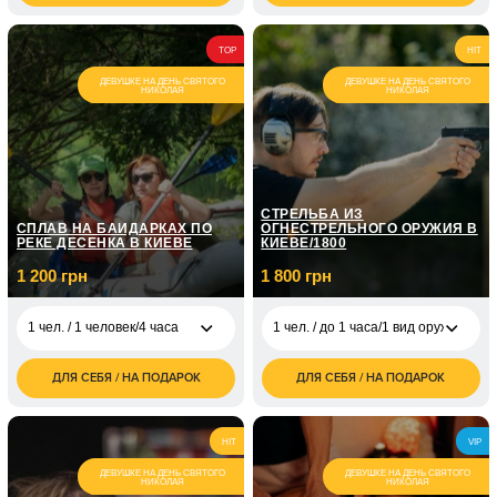
грн
школы/1 ч 30 мин
грн
3 600
2 чел. / 60 минут
1 чел. / На
TOP
HIT
грн
3 500
собственном авто/2
грн
часа
ДЕВУШКЕ НА ДЕНЬ СВЯТОГО
ДЕВУШКЕ НА ДЕНЬ СВЯТОГО
НИКОЛАЯ
НИКОЛАЯ
1 чел. / Курс
экстремального
21 000
вождения/6 занятий
грн
по 2 часа
СТРЕЛЬБА ИЗ
СПЛАВ НА БАЙДАРКАХ ПО
ОГНЕСТРЕЛЬНОГО ОРУЖИЯ В
РЕКЕ ДЕСЕНКА В КИЕВЕ
КИЕВЕ/1800
1 200 грн
1 800 грн
1 чел. / 1 человек/4 часа
1 чел. / до 1 часа/1 вид оружия
ДЛЯ СЕБЯ / НА ПОДАРОК
ДЛЯ СЕБЯ / НА ПОДАРОК
1 чел. / 1 человек/4
1 200
1 чел. / до 1 часа/1
1 800
часа
грн
вид оружия
грн
2 400
2 чел. / до 1 часа/1
3 600
2 чел. / 4 часа
HIT
VIP
грн
вид оружия
грн
ДЕВУШКЕ НА ДЕНЬ СВЯТОГО
ДЕВУШКЕ НА ДЕНЬ СВЯТОГО
НИКОЛАЯ
НИКОЛАЯ
1 чел. / до 1 часа/
3 000