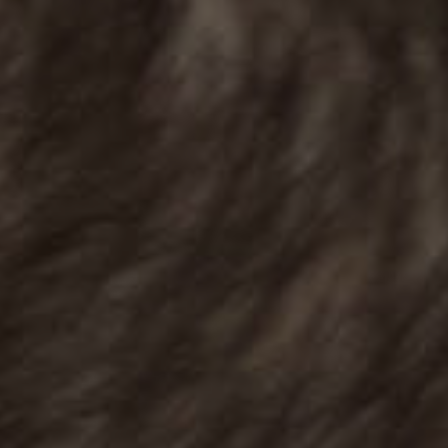
1 ос. / 120 хв, Стоун масаж цитрусовая симфонія
2 500 грн
2 ос. / 90 хв, Стоун масаж SPA побачення
4 000 грн
2 ос. / 150 хв, Стоун масаж щасливі разом
5 000 грн