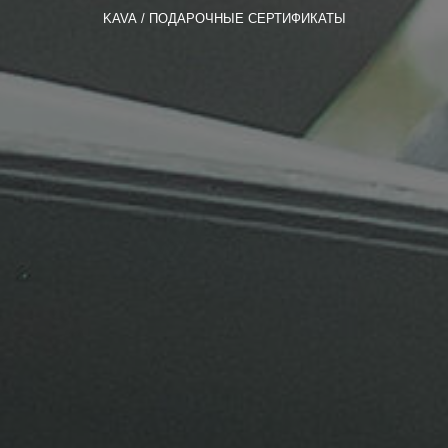
KAVA
ПОДАРОЧНЫЕ СЕРТИФИКАТЫ