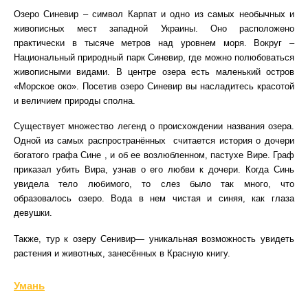
Озеро Синевир – символ Карпат и одно из самых необычных и
живописных мест западной Украины. Оно расположено
практически в тысяче метров над уровнем моря. Вокруг –
Национальный природный парк Синевир, где можно полюбоваться
живописными видами. В центре озера есть маленький остров
«Морское око». Посетив озеро Синевир вы насладитесь красотой
и величием природы сполна.
Существует множество легенд о происхождении названия озера.
Одной из самых распространённых считается история о дочери
богатого графа Сине , и об ее возлюбленном, пастухе Вире. Граф
приказал убить Вира, узнав о его любви к дочери. Когда Синь
увидела тело любимого, то слез было так много, что
образовалось озеро. Вода в нем чистая и синяя, как глаза
девушки.
Также, тур к озеру Сенивир— уникальная возможность увидеть
растения и животных, занесённых в Красную книгу.
Умань