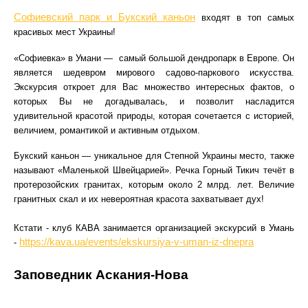
Софиевский парк и Букский каньон
входят в топ самых
красивых мест Украины!
«Софиевка» в Умани — самый большой дендропарк в Европе. Он
является шедевром мирового садово-паркового искусства.
Экскурсия откроет для Вас множество интересных фактов, о
которых Вы не догадывалась, и позволит насладится
удивительной красотой природы, которая сочетается с историей,
величием, романтикой и активным отдыхом.
Букский каньон — уникальное для Степной Украины место, также
называют «Маленькой Швейцарией». Речка Горный Тикич течёт в
протерозойских гранитах, которым около 2 млрд. лет. Величие
гранитных скал и их невероятная красота захватывает дух!
Кстати - клуб КАВА занимается организацией экскурсий в Умань
https://kava.ua/events/ekskursiya-v-uman-iz-dnepra
-
Заповедник Аскания-Нова