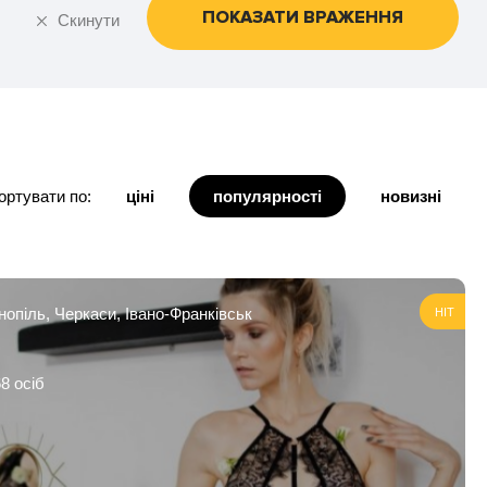
ПОКАЗАТИ ВРАЖЕННЯ
Скинути
ортувати по:
ціні
популярності
новизні
рнопіль, Черкаси, Івано-Франківськ
HIT
8 осіб