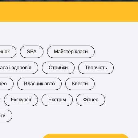
инок
SPA
Майстер класи
аса і здоров'я
Стрибки
Творчість
део
Власник авто
Квести
Екскурсії
Екстрім
Фітнес
оти