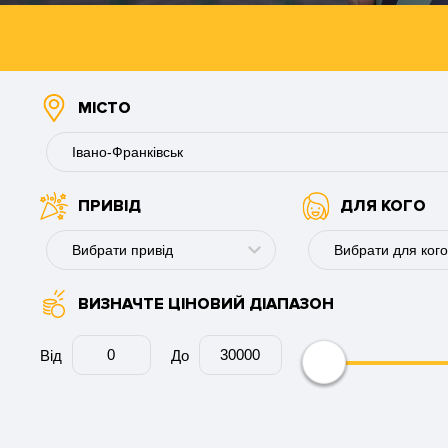
МІСТО
Івано-Франківськ
ПРИВІД
ДЛЯ КОГО
Буковель
Вінниця
Вибрати привід
Вибрати для кого
Дніпро
ВИЗНАЧТЕ ЦІНОВИЙ ДІАПАЗОН
День народження
Для хлопця
Запоріжжя
Річниця
Для дівчини
Від
До
Кам'янське
Ювілей
Для пари
Київ
Весілля
Для колеги
Кременчук