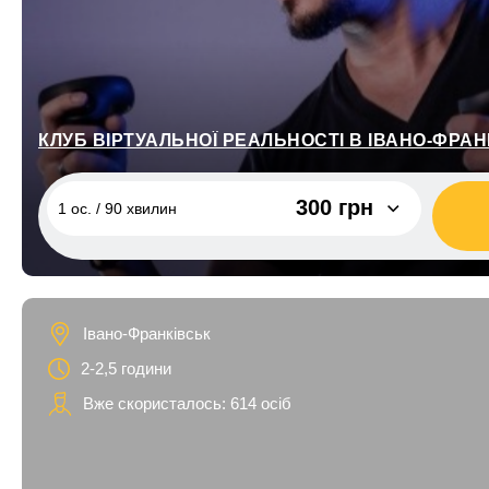
КЛУБ ВІРТУАЛЬНОЇ РЕАЛЬНОСТІ В ІВАНО-ФРАН
300 грн
1 ос. / 90 хвилин
1 ос. / 90 хвилин
300 грн
2 ос. / 90 хвилин
600 грн
Івано-Франківськ
3 ос. / 90 хвилин
900 грн
2-2,5 години
4 ос. / 90 хвилин
1 200 грн
Вже скористалось: 614 осіб