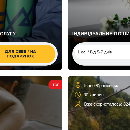
ОСЛУГУ
ІНДИВІДУАЛЬНЕ ПОШИ
ДЛЯ СЕБЕ / НА
1 ос. / Від 5-7 днів
ПОДАРУНОК
1 ос. / Від 5-7 днів
1 ос. / Від 5-7 днів
Івано-Франківськ
TOP
30 хвилин
Вже скористалось: 82