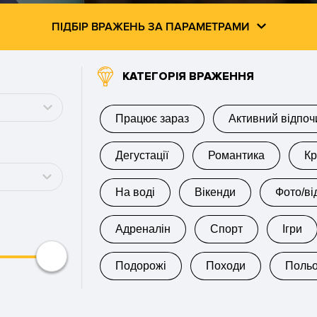
ПІДБІР ВРАЖЕНЬ ЗА ПАРАМЕТРАМИ
КАТЕГОРІЯ ВРАЖЕННЯ
Працює зараз
Активний відпоч
Дегустації
Романтика
Кр
На воді
Вікенди
Фото/ві
Адреналін
Спорт
Ігри
Подорожі
Походи
Поль