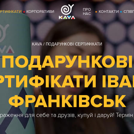
ПРО
ЕРТИФІКАТИ
КОРПОРАТИВИ
КОНТАКТИ
СПІВ
НАС
KAVA
ПОДАРУНКОВІ СЕРТИФІКАТИ
ПОДАРУНКОВІ
РТИФІКАТИ ІВА
ФРАНКІВСЬК
раження для себе та друзів, купуй і даруй! Термін ді