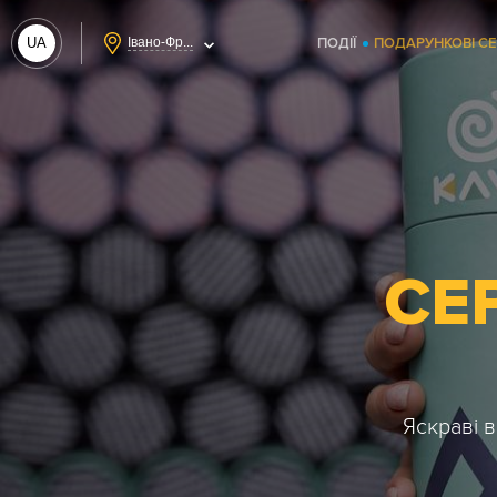
UA
Івано-Фр...
ПОДІЇ
ПОДАРУНКОВІ С
RU
СЕ
Яскраві в