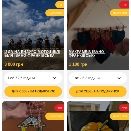
2 000
1 400
2 ос. / 2-2,5 години
2 ос. / 1,5 години
HIT
TOP
грн
грн
НА ВЕСІЛЛЯ
НА ВЕСІЛЛЯ
ЇЗДА НА ЕНДУРО-МОТОЦИКЛІ
МАКРАМЕ В ІВАНО-
БІЛЯ ІВАНО-ФРАНКІВСЬКА
ФРАНКІВСЬКУ
3 800 грн
1 100 грн
1 ос. / 2,5 години
1 ос. / 2-3 години
ДЛЯ СЕБЕ / НА ПОДАРУНОК
ДЛЯ СЕБЕ / НА ПОДАРУНОК
3 800
1 100
1 ос. / 2,5 години
1 ос. / 2-3 години
грн
грн
2 200
1 ос. / Лісовий
4 400
2 ос. / 2-3 години
TOP
TOP
грн
маршрут/3 години
грн
НА ВЕСІЛЛЯ
НА ВЕСІЛЛЯ
1 ос. / Гірський
5 900
маршрут/до 4-х годин
грн