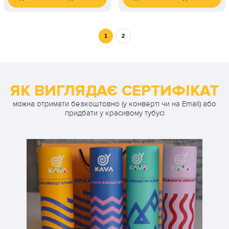
1 900
2 000
1 ос. / 100 хвилин
1 ос. / 4-5 годин
грн
грн
4 000
2 ос. / 4-5 годин
грн
1
2
ЯК ВИГЛЯДАЄ СЕРТИФІКАТ
можна отримати безкоштовно (у конверті чи на Email) або
придбати у красивому тубусі