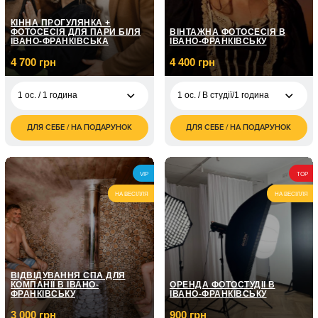
КІННА ПРОГУЛЯНКА +
ФОТОСЕСІЯ ДЛЯ ПАРИ БІЛЯ
ВІНТАЖНА ФОТОСЕСІЯ В
ІВАНО-ФРАНКІВСЬКА
ІВАНО-ФРАНКІВСЬКУ
4 700 грн
4 400 грн
1 ос. / 1 година
1 ос. / В студії/1 година
ДЛЯ СЕБЕ / НА ПОДАРУНОК
ДЛЯ СЕБЕ / НА ПОДАРУНОК
4 700
1 ос. / В студії/1
4 400
1 ос. / 1 година
грн
година
грн
1 ос. / Вулична/1
3 500
VIP
TOP
година
грн
НА ВЕСІЛЛЯ
НА ВЕСІЛЛЯ
ВІДВІДУВАННЯ СПА ДЛЯ
КОМПАНІЇ В ІВАНО-
ОРЕНДА ФОТОСТУДІЇ В
ФРАНКІВСЬКУ
ІВАНО-ФРАНКІВСЬКУ
3 000 грн
900 грн