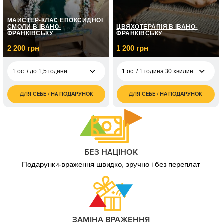
МАЙСТЕР-КЛАС ЕПОКСИДНОЇ
СМОЛИ В ІВАНО-
ЦВЯХОТЕРАПІЯ В ІВАНО-
ФРАНКІВСЬКУ
ФРАНКІВСЬКУ
2 200 грн
1 200 грн
1 ос. / до 1,5 години
1 ос. / 1 година 30 хвилин
ДЛЯ СЕБЕ / НА ПОДАРУНОК
ДЛЯ СЕБЕ / НА ПОДАРУНОК
2 200
1 ос. / 1 година 30
1 200
1 ос. / до 1,5 години
грн
хвилин
грн
4 400
2 ос. / до 1,5 години
грн
БЕЗ НАЦІНОК
Подарунки-враження швидко, зручно і без переплат
ЗАМІНА ВРАЖЕННЯ