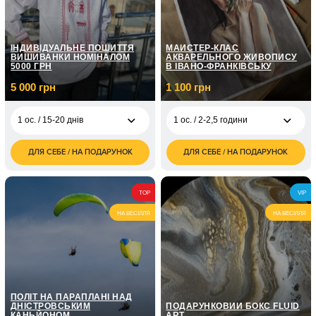
1 ос. / 12 міс
4 ос. / 90 хвилин
грн
грн
10 000
1 ос. / 12 міс
грн
ІНДИВІДУАЛЬНЕ ПОШИТТЯ
МАЙСТЕР-КЛАС
ВИШИВАНКИ НОМІНАЛОМ
АКВАРЕЛЬНОГО ЖИВОПИСУ
5000 ГРН
В ІВАНО-ФРАНКІВСЬКУ
5 000 грн
1 100 грн
1 ос. / 15-20 днів
1 ос. / 2-2,5 години
ДЛЯ СЕБЕ / НА ПОДАРУНОК
ДЛЯ СЕБЕ / НА ПОДАРУНОК
5 000
1 100
1 ос. / 15-20 днів
1 ос. / 2-2,5 години
грн
грн
8 000
2 200
1 ос. / 15-20 днів
2 ос. / 2-2,5 години
TOP
VIP
грн
грн
НА ВЕСІЛЛЯ
НА ВЕСІЛЛЯ
10 000
1 ос. / 15-20 днів
грн
ПОЛІТ НА ПАРАПЛАНІ НАД
ДНІСТРОВСЬКИМ
ПОДАРУНКОВИЙ БОКС FLUID
КАНЬЙОНОМ
ART