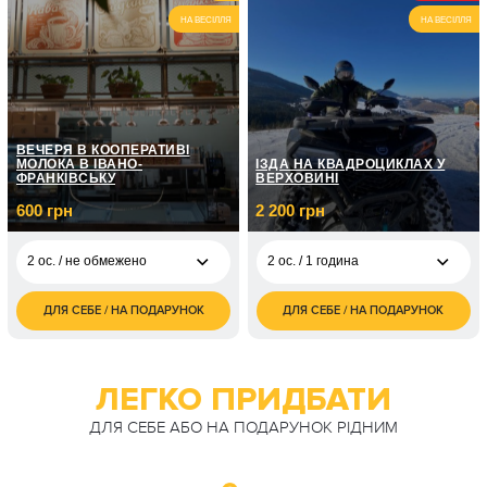
НА ВЕСІЛЛЯ
НА ВЕСІЛЛЯ
ВЕЧЕРЯ В КООПЕРАТИВІ
МОЛОКА В ІВАНО-
ЇЗДА НА КВАДРОЦИКЛАХ У
ФРАНКІВСЬКУ
ВЕРХОВИНІ
600 грн
2 200 грн
2 ос. / не обмежено
2 ос. / 1 година
ДЛЯ СЕБЕ / НА ПОДАРУНОК
ДЛЯ СЕБЕ / НА ПОДАРУНОК
600
2 200
2 ос. / не обмежено
2 ос. / 1 година
грн
грн
900
4 400
3 ос. / не обмежено
2 ос. / 2 години
грн
грн
ЛЕГКО ПРИДБАТИ
1 200
4 ос. / не обмежено
ДЛЯ СЕБЕ АБО НА ПОДАРУНОК РІДНИМ
грн