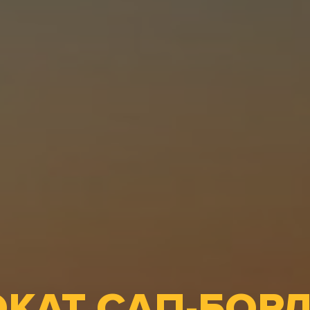
КАТ САП-БОРД