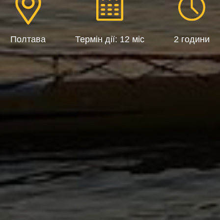
Полтава
Термін дії: 12 міс
2 години